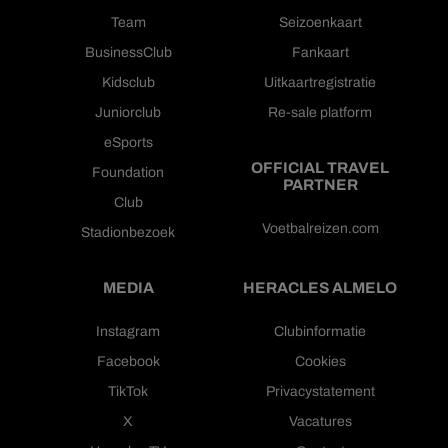
Team
Seizoenkaart
BusinessClub
Fankaart
Kidsclub
Uitkaartregistratie
Juniorclub
Re-sale platform
eSports
OFFICIAL TRAVEL
Foundation
PARTNER
Club
Voetbalreizen.com
Stadionbezoek
MEDIA
HERACLES ALMELO
Instagram
Clubinformatie
Facebook
Cookies
TikTok
Privacystatement
X
Vacatures