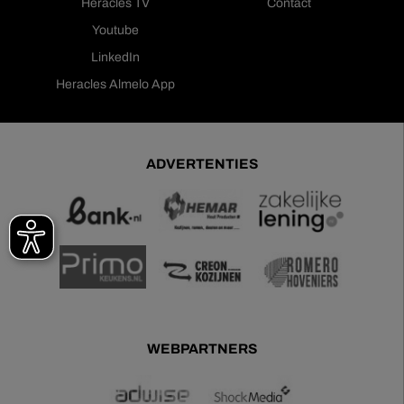
Heracles TV
Contact
Youtube
LinkedIn
Heracles Almelo App
ADVERTENTIES
WEBPARTNERS