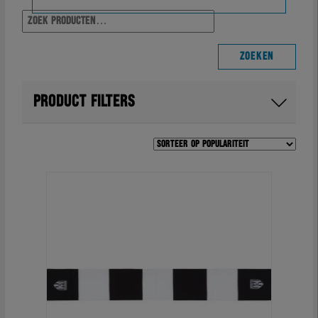
Zoeke
naar:
Shop home
ZOEKEN
Alle producten
PRODUCT FILTERS
Wedstrijd
Training & travel
Casual
Fanartikelen
Sale