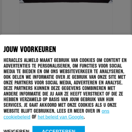
SJAAL ZWART-WITTE TROTS
JOUW VOORKEUREN
€
16.99
Heracles Almelo maakt gebruik van cookies om content en
advertenties te personaliseren, om functies voor social
BEKIJK PRODUCT
media te bieden en om ons websiteverkeer te analyseren.
Ook delen we informatie over je gebruik van onze site met
onze partners voor social media, adverteren en analyse.
Deze partners kunnen deze gegevens combineren met
andere informatie die jij aan ze heeft verstrekt of die ze
hebben verzameld op basis van jouw gebruik van hun
services. Je gaat akkoord met onze cookies als u onze
website blijft gebruiken. Lees er meer over in
ons
HERACLES FANSERVICESHOP
cookiebeleid
of
het beleid van Google
.
Neem contact op met de Heracles FanServiceShop:
WEIGEREN
ACCEPTEREN