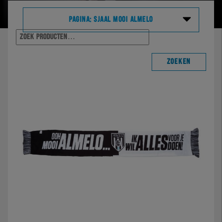
PAGINA: SJAAL MOOI ALMELO
Zoeke
naar:
Shop home
ZOEKEN
Alle producten
Wedstrijd
Training & travel
Casual
Fanartikelen
Sale