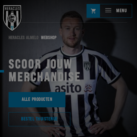
MENU
HERACLES ALMELO
WEBSHOP
SCOOR JOUW
MERCHANDISE
ALLE PRODUCTEN
BESTEL THUISTENUE