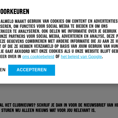
0546-807023 (zaterdag 
VOORKEUREN
Onze adresgegevens:
 Almelo maakt gebruik van cookies om content en advertenties
Van Riemsdijkplein 1
seren, om functies voor social media te bieden en om ons
7606 ZA Almelo
rkeer te analyseren. Ook delen we informatie over je gebruik
onze partners voor social media, adverteren en analyse. Deze 
ze gegevens combineren met andere informatie die jij aan ze 
 of die ze hebben verzameld op basis van jouw gebruik van hun
 Je gaat akkoord met onze cookies als u onze website blijft geb
meer over in
ons cookiebeleid
of
het beleid van Google
.
Bestelling
EN
ACCEPTEREN
 al het clubnieuws? Schrijf je dan in voor de nieuwsbrief van H
 sturen wij alleen nieuws wat voor jou relevant is.