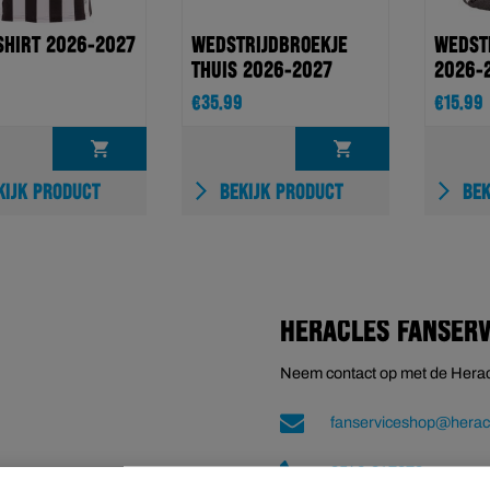
SHIRT 2026-2027
WEDSTRIJDBROEKJE
WEDST
THUIS 2026-2027
2026-
€
35.99
€
15.99
OPTIES
OPTIES
IJK PRODUCT
BEKIJK PRODUCT
BEK
SELECTEREN
SELECTEREN
HERACLES FANSER
Neem contact op met de Hera
fanserviceshop@heracl
0546-817070