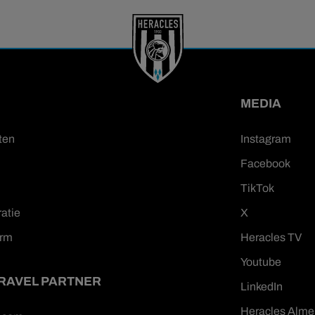
MEDIA
ten
Instagram
Facebook
TikTok
ratie
X
orm
Heracles TV
Youtube
TRAVEL PARTNER
LinkedIn
Heracles Alme