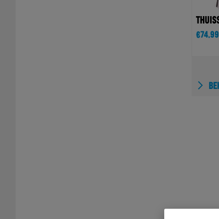
THUIS
€
74.99
BEK