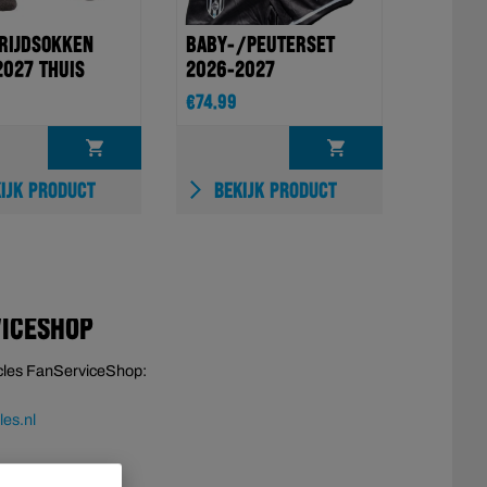
RIJDSOKKEN
BABY-/PEUTERSET
2027 THUIS
2026-2027
€
74.99
OPTIES
OPTIES
IJK PRODUCT
BEKIJK PRODUCT
SELECTEREN
SELECTEREN
VICESHOP
cles FanServiceShop:
es.nl