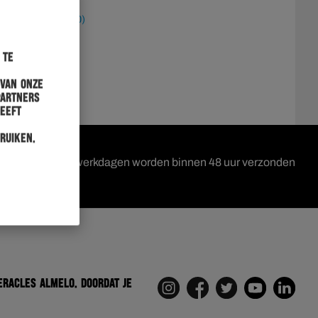
van 10:00 - 17:00)
 te
 van onze
partners
heeft
ruiken.
en geplaatst op werkdagen worden binnen 48 uur verzonden
eracles Almelo. Doordat je