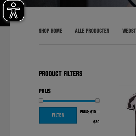
SHOP HOME
ALLE PRODUCTEN
WEDST
PRODUCT FILTERS
PRIJS
Min.
Max.
Prijs:
€10
—
FILTER
prijs
prijs
€80