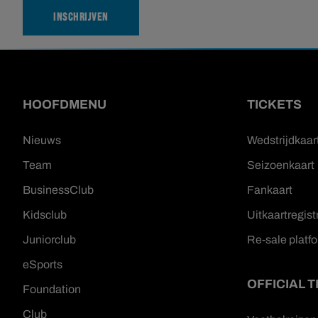
INSCHRIJVEN
HOOFDMENU
TICKETS
Nieuws
Wedstrijdkaar
Team
Seizoenkaart
BusinessClub
Fankaart
Kidsclub
Uitkaartregist
Juniorclub
Re-sale platf
eSports
OFFICIAL 
Foundation
Club