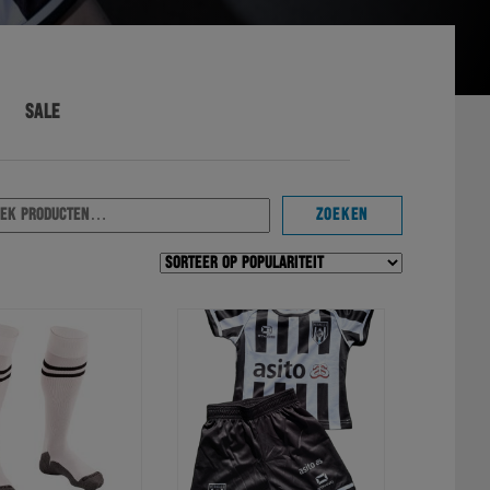
SALE
ken
ZOEKEN
r: