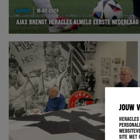
AJAHER
16-02-2025
AJAX BRENGT HERACLES ALMELO EERSTE NEDERLAAG
JOUW 
Heracles
personali
websiteve
site met 