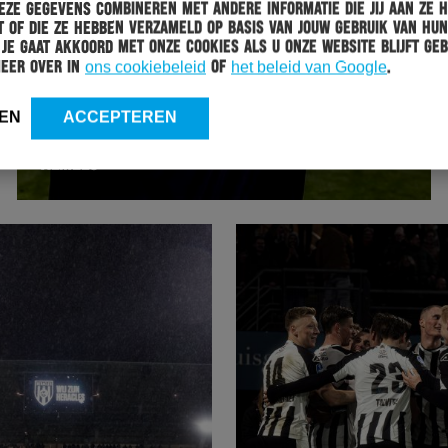
ze gegevens combineren met andere informatie die jij aan ze 
 of die ze hebben verzameld op basis van jouw gebruik van hun
 Je gaat akkoord met onze cookies als u onze website blijft geb
meer over in
ons cookiebeleid
of
het beleid van Google
.
AJAHER
13-02-2025
EN
ACCEPTEREN
WARMING UP: DE CIJFERS VAN AJAX – HERACLES
ALMELO