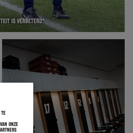
ITEIT IS VERBETERD”
 te
 van onze
partners