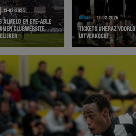
13-02-2025
HERAZ
12-02-2025
S ALMELO EN EYE-ABLE
AMEN CLUBWEBSITE
TICKETS #HERAZ VOORLO
ELIJKER
UITVERKOCHT