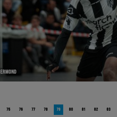
ROERMOND
75
76
77
78
79
80
81
82
83