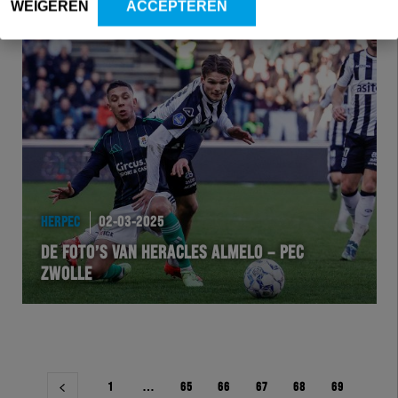
WEIGEREN
ACCEPTEREN
HERPEC
02-03-2025
DE FOTO’S VAN HERACLES ALMELO – PEC
ZWOLLE
Berichtnavigatie
1
…
65
66
67
68
69