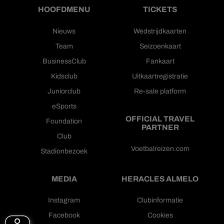
HOOFDMENU
TICKETS
Nieuws
Wedstrijdkaarten
Team
Seizoenkaart
BusinessClub
Fankaart
Kidsclub
Uitkaartregistratie
Juniorclub
Re-sale platform
eSports
OFFICIAL TRAVEL
Foundation
PARTNER
Club
Voetbalreizen.com
Stadionbezoek
MEDIA
HERACLES ALMELO
Instagram
Clubinformatie
Facebook
Cookies