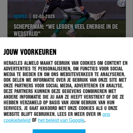
HERPEC
02-03-2025
SCHEPERMAN: “WE LEGDEN VEEL ENERGIE IN DE
WEDSTRIJD”
JOUW VOORKEUREN
Heracles Almelo maakt gebruik van cookies om content en
advertenties te personaliseren, om functies voor social
media te bieden en om ons websiteverkeer te analyseren.
Ook delen we informatie over je gebruik van onze site met
onze partners voor social media, adverteren en analyse.
Deze partners kunnen deze gegevens combineren met
andere informatie die jij aan ze heeft verstrekt of die ze
hebben verzameld op basis van jouw gebruik van hun
services. Je gaat akkoord met onze cookies als u onze
HERPEC
02-03-2025
website blijft gebruiken. Lees er meer over in
ons
cookiebeleid
of
het beleid van Google
.
TALVITIE: “WE HADDEN DE WEDSTRIJD ONDER
CONTROLE”