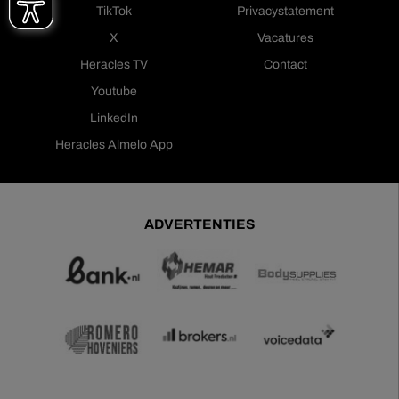
TikTok
Privacystatement
X
Vacatures
Heracles TV
Contact
Youtube
LinkedIn
Heracles Almelo App
ADVERTENTIES