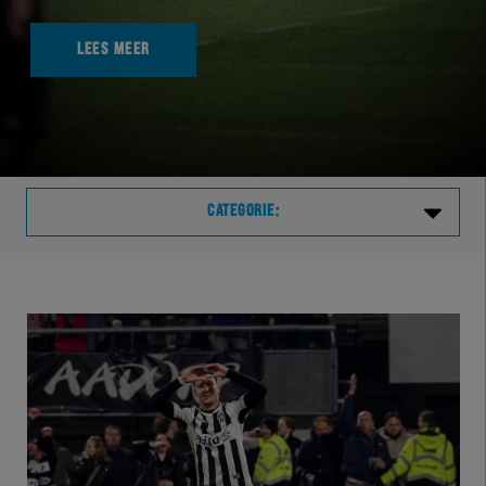
LEES MEER
CATEGORIE:
Laatste
VVVHER
TELHER
HERVOL