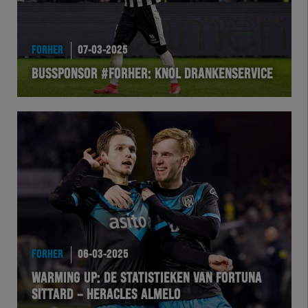
HEREXC
EXCHER
FORHER
07-03-2025
BUSSPONSOR #FORHER: KNOL DRANKENSERVICE
VOLHER
HERTEL
Natuurgras
Wedstrijd
Heracles
FORHER
06-03-2025
BusinessClub
WARMING UP: DE STATISTIEKEN VAN FORTUNA
SITTARD – HERACLES ALMELO
Foundation