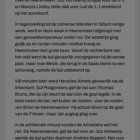
mee uit Heerenveen. Jizz Hornkamp zorgde voor de 0-1
en Marcos Linday zette vlak voor rust de 1-1 eindstand
op het scorebord.
In tegenstelling tot de zomerse taferelen in Sittard vorige
week, werd er deze week in Heerenveen afgetrapt met
een gevoelstemperatuur onder nul. De wedstrijd ging
gelijk op en na tien minuten voetbal kreeg sc
Heerenveen een grote kans. Vanaf de rechterkant van
het veld werd de bal gevaarlijk voorgegeven bij de eerste
paal, maar Ivan Mesik, die terug in de basis stond na een
schorsing, ruimde de bal uitstekend op.
Vijf minuten later werd Heracles Almelo gevaarlijk via de
linkerkant. Suf Podgoreanu gaf de bal aan Thomas
Bruns, die op zijn beurt de bal voor de goal legde. In de
kluts kwam de bal, net buiten de zestien, voor de voeten
van Brian de Keersmaecker. Hij schoot direct op de goal
van de Friezen, maar zijn poging ging over.
in de achttiende minuut vonden de Almeloërs wel het
net. De Keersmaecker gaf de bal voor en Jizz Horkamp
werkte de bal achter doelman Andries Noppert. Net voor