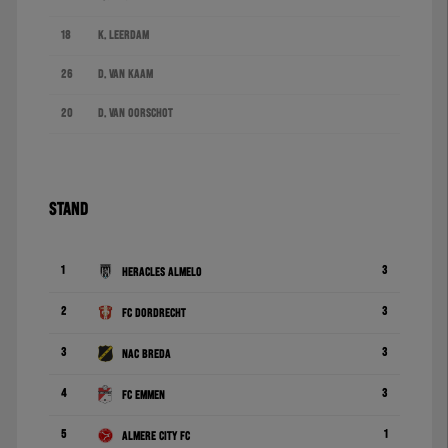
18
K. Leerdam
26
D. van Kaam
20
D. van Oorschot
STAND
1
3
Heracles Almelo
2
3
FC Dordrecht
3
3
NAC Breda
4
3
FC Emmen
5
1
Almere City FC