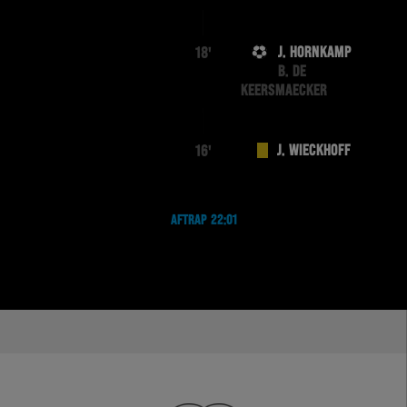
J. HORNKAMP
18'
B. DE
KEERSMAECKER
J. WIECKHOFF
16'
AFTRAP 22:01