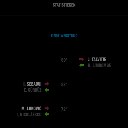
STATISTIEKEN
EINDE WEDSTRIJD
J. TALVITIE
89'
B. LIMBOMBE
I. SEBAOUI
82'
E. GÜRBÜZ
M. LUKOVIĆ
72'
I. NICOLĂESCU