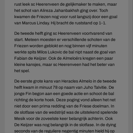
rust leek sc Heerenveen de gelijkmaker te maken, maar
het schot van Alireza Jahanbakhsh ging over. Toch
kwamen de Friezen nog voor rust langszij door een goal
van Marcus Linday. Hij bracht de ruststand op 1-1.
De tweede helft ging sc Heerenveen voortvarend van
start. Meteen moesten er verschillende schoten van de
Friezen worden geblokt en nog binnen vijf minuten
werkte spits Milos Lukovic de bal nipt naast de goal van
Fabian de Keijzer. Ook de Almeloërs kregen een paar
kleine kansjes, maar sc Heerenveen had het beter van
het spel.
De eerste grote kans van Heracles Almelo in de tweede
helft kwam in minuut 78 op naam van Juho Talvitie. De
jonge Fin begon aan een goede actie en schoot de bal
richting de korte hoek. Deze poging vond alleen het net
niet door een prima redding van de Friese doelman. In
de slotfase van de wedstrijd was de uitstekend spelende
Mesik voor de zoveelste keer belangrijk achterin. Ook
De Keijzer was nog belangrijk in de slotfase. In de dying
seconds van de reguliere negentig minuten hield hij op