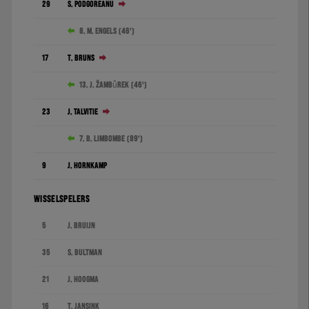
29
S. Podgoreanu
8. M. Engels (46')
17
T. Bruns
13. J. Žambůrek (46')
23
J. Talvitie
7. B. Limbombe (89')
9
J. Hornkamp
WISSELSPELERS
5
J. Bruijn
35
S. Bultman
21
J. Hoogma
16
T. Jansink