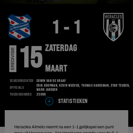
1 - 1
ZATERDAG
15
EREDIVISIE
MAART
Scheidsrechter
Edwin van de Graaf
Erik Koopman, Kevin Weever, Thomas Hardeman, Stan Teuben,
Officials
Mark Janssen
Toeschouwers
23088
STATISTIEKEN
Heracles Almelo neemt na een 1-1 gelijkspel een punt