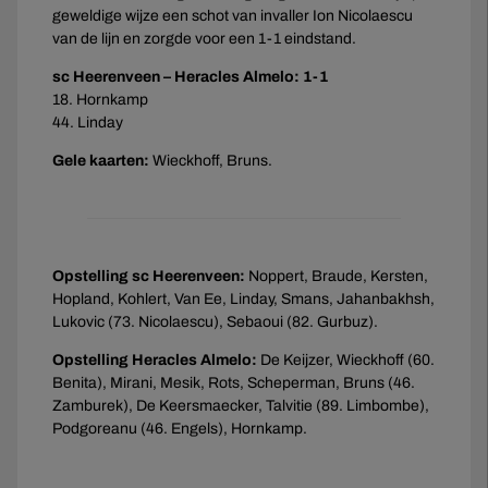
geweldige wijze een schot van invaller Ion Nicolaescu
van de lijn en zorgde voor een 1-1 eindstand.
sc Heerenveen – Heracles Almelo: 1-1
18. Hornkamp
44. Linday
Gele kaarten:
Wieckhoff, Bruns.
Opstelling sc Heerenveen:
Noppert, Braude, Kersten,
Hopland, Kohlert, Van Ee, Linday, Smans, Jahanbakhsh,
Lukovic (73. Nicolaescu), Sebaoui (82. Gurbuz).
Opstelling Heracles Almelo:
De Keijzer, Wieckhoff (60.
Benita), Mirani, Mesik, Rots, Scheperman, Bruns (46.
Zamburek), De Keersmaecker, Talvitie (89. Limbombe),
Podgoreanu (46. Engels), Hornkamp.