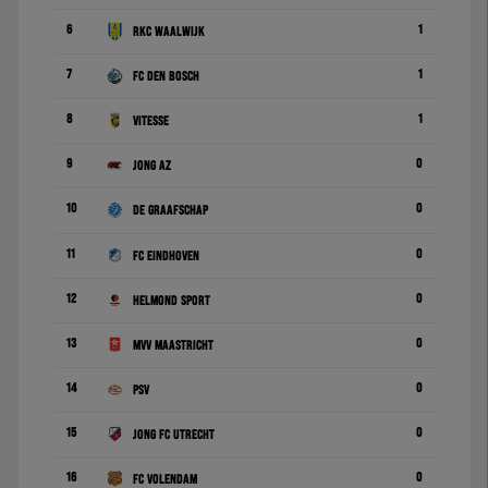
6
1
RKC Waalwijk
7
1
FC Den Bosch
8
1
Vitesse
9
0
Jong AZ
10
0
De Graafschap
11
0
FC Eindhoven
12
0
Helmond Sport
13
0
MVV Maastricht
14
0
PSV
15
0
Jong FC Utrecht
16
0
FC Volendam