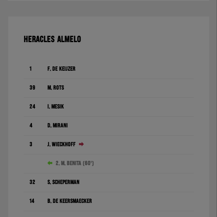
HERACLES ALMELO
1
F. de Keijzer
39
M. Rots
24
I. Mesík
4
D. Mirani
3
J. Wieckhoff
2. M. Benita (60')
32
S. Scheperman
14
B. De Keersmaecker