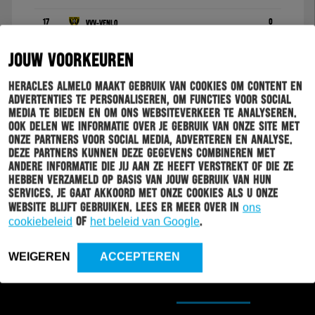
17
0
VVV-Venlo
18
0
Ajax
JOUW VOORKEUREN
19
0
TOP Oss
Heracles Almelo maakt gebruik van cookies om content en
advertenties te personaliseren, om functies voor social
20
0
Roda JC
media te bieden en om ons websiteverkeer te analyseren.
Ook delen we informatie over je gebruik van onze site met
onze partners voor social media, adverteren en analyse.
Deze partners kunnen deze gegevens combineren met
andere informatie die jij aan ze heeft verstrekt of die ze
hebben verzameld op basis van jouw gebruik van hun
services. Je gaat akkoord met onze cookies als u onze
1 - 1
website blijft gebruiken. Lees er meer over in
ons
cookiebeleid
of
het beleid van Google
.
WEIGEREN
ACCEPTEREN
OPSTELLINGEN
HIGHLIGHTS