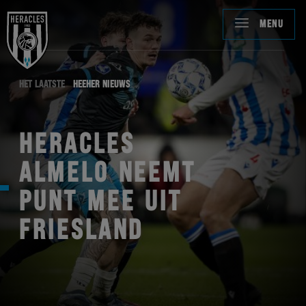
MENU
HET LAATSTE
HEEHER NIEUWS
HERACLES
ALMELO NEEMT
PUNT MEE UIT
FRIESLAND