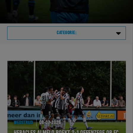
CATEGORIE:
Laatste
VVVHER
TELHER
HERVOL
HEREXC
WEDSTRIJD
08-07-2026
EXCHER