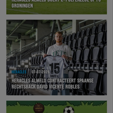
HERACLES ALMELO BOEKT 2-1 OEFENZEGE OP FC
GRONINGEN
VOLHER
HERTEL
Natuurgras
Wedstrijd
Heracles
HERACLES
07-07-2026
BusinessClub
HERACLES ALMELO CONTRACTEERT SPAANSE
RECHTSBACK DAVID VICENTE ROBLES
Foundation
Herakids