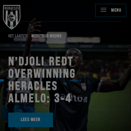
MENU
HET LAATSTE
WEDSTRIJD NIEUWS
N’DJOLI REDT
OVERWINNING
HERACLES
ALMELO: 3-4
LEES MEER