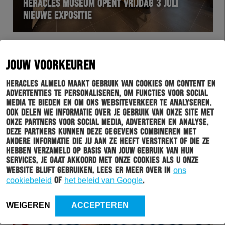
HERACLES MUSEUM OPENT VRIJDAG 3 JULI
NIEUWE EXPOSITIE
JOUW VOORKEUREN
Heracles Almelo maakt gebruik van cookies om content en
advertenties te personaliseren, om functies voor social
media te bieden en om ons websiteverkeer te analyseren.
Ook delen we informatie over je gebruik van onze site met
onze partners voor social media, adverteren en analyse.
Deze partners kunnen deze gegevens combineren met
andere informatie die jij aan ze heeft verstrekt of die ze
HERACLES
01-07-2026
hebben verzameld op basis van jouw gebruik van hun
services. Je gaat akkoord met onze cookies als u onze
ESPORTER MILAN PLEVIER VERLAAT HERACLES
website blijft gebruiken. Lees er meer over in
ons
ALMELO
cookiebeleid
of
het beleid van Google
.
WEIGEREN
ACCEPTEREN