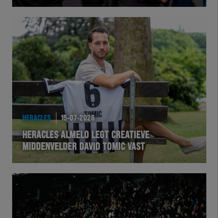
Herakids
Team Zwart Wit
Futsal
eSports
HERACLES
15-07-2026
Academie
HERACLES ALMELO LEGT CREATIEVE
MIDDENVELDER DAVID TOMIC VAST