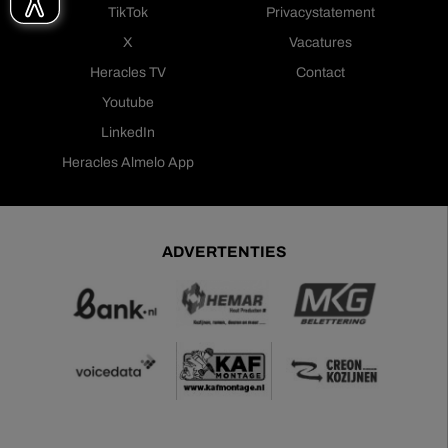
TikTok
Privacystatement
X
Vacatures
Heracles TV
Contact
Youtube
LinkedIn
Heracles Almelo App
ADVERTENTIES