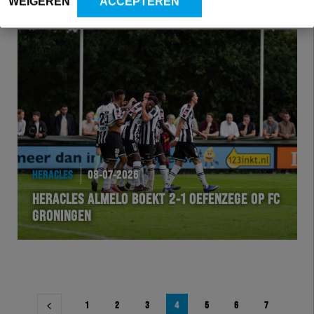
WEIGEREN
ACCEPTEREN
HERACLES
08-07-2026
HERACLES ALMELO BOEKT 2-1 OEFENZEGE OP FC
GRONINGEN
Berichtnavigatie
1
2
3
4
5
6
7