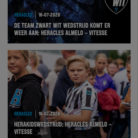
HEREXC
HERACLES
16-07-2026
EXCHER
DE TEAM ZWART WIT WEDSTRIJD KOMT ER
WEER AAN: HERACLES ALMELO – VITESSE
VOLHER
HERTEL
Natuurgras
Wedstrijd
Heracles
HERACLES
16-07-2026
BusinessClub
HERAKIDSWEDSTRIJD: HERACLES ALMELO –
VITESSE
Foundation