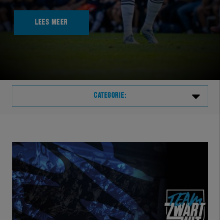
LEES MEER
CATEGORIE:
Laatste
VVVHER
TELHER
HERVOL