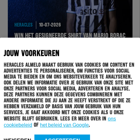
HERACLES
10-07-2026
WIN HET GESIGNEERDE SHIRT VAN MARIO BORAC
JOUW VOORKEUREN
Heracles Almelo maakt gebruik van cookies om content en
advertenties te personaliseren, om functies voor social
media te bieden en om ons websiteverkeer te analyseren.
Ook delen we informatie over je gebruik van onze site met
onze partners voor social media, adverteren en analyse.
Deze partners kunnen deze gegevens combineren met
andere informatie die jij aan ze heeft verstrekt of die ze
hebben verzameld op basis van jouw gebruik van hun
services. Je gaat akkoord met onze cookies als u onze
HERACLES
09-07-2026
website blijft gebruiken. Lees er meer over in
ons
cookiebeleid
of
het beleid van Google
.
GESLAAGDE VIJFDE EDITIE GOAL VOOR HERACLES
DAG