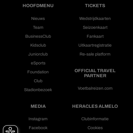
HOOFDMENU
TICKETS
Nieuws
Wedstrijdkaarten
Team
Seizoenkaart
BusinessClub
Fankaart
Kidsclub
Uitkaartregistratie
Juniorclub
Re-sale platform
eSports
OFFICIAL TRAVEL
Foundation
PARTNER
Club
Voetbalreizen.com
Stadionbezoek
MEDIA
HERACLES ALMELO
Instagram
Clubinformatie
Facebook
Cookies