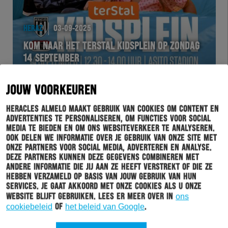
HERAZ
03-09-2025
KOM NAAR HET TERSTAL KIDSPLEIN OP ZONDAG
14 SEPTEMBER
JOUW VOORKEUREN
Heracles Almelo maakt gebruik van cookies om content en
advertenties te personaliseren, om functies voor social
media te bieden en om ons websiteverkeer te analyseren.
Ook delen we informatie over je gebruik van onze site met
onze partners voor social media, adverteren en analyse.
Deze partners kunnen deze gegevens combineren met
andere informatie die jij aan ze heeft verstrekt of die ze
hebben verzameld op basis van jouw gebruik van hun
services. Je gaat akkoord met onze cookies als u onze
website blijft gebruiken. Lees er meer over in
ons
HERACLES
03-09-2025
cookiebeleid
of
het beleid van Google
.
HERACLES ALMELO X PLUS BRUGHUIS