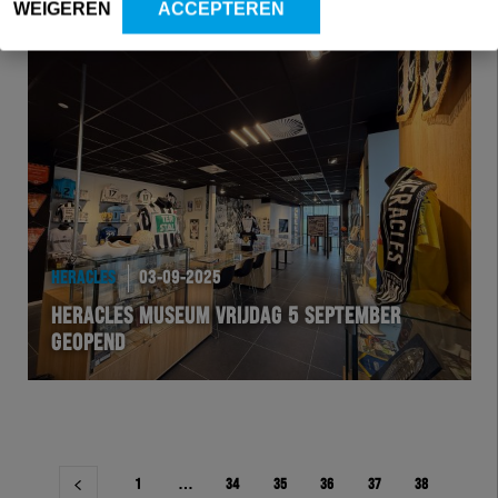
WEIGEREN
ACCEPTEREN
HERACLES
03-09-2025
HERACLES MUSEUM VRIJDAG 5 SEPTEMBER
GEOPEND
Berichtnavigatie
1
…
34
35
36
37
38