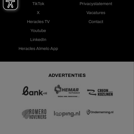
TikTok
Privacystatement
X
Vacatures
Heracles TV
Contact
Youtube
LinkedIn
Heracles Almelo App
ADVERTENTIES