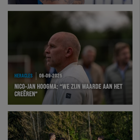
Herakids
Team Zwart Wit
Futsal
eSports
HERACLES
06-09-2025
Academie
NICO-JAN HOOGMA: “WE ZIJN WAARDE AAN HET
CREËREN”