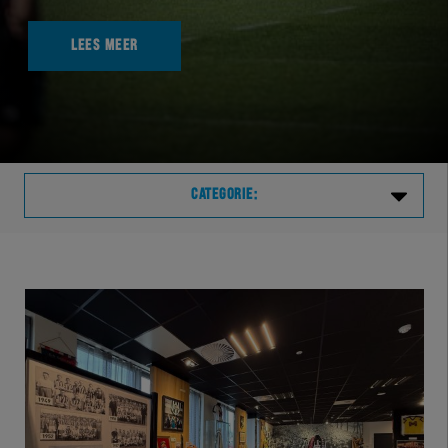
LEES MEER
CATEGORIE:
Laatste
VVVHER
TELHER
HERVOL