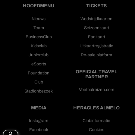
HOOFDMENU
TICKETS
Nieuws
Wedstrijdkaarten
Team
Seizoenkaart
BusinessClub
Fankaart
Kidsclub
Uitkaartregistratie
Juniorclub
Re-sale platform
eSports
OFFICIAL TRAVEL
Foundation
PARTNER
Club
Voetbalreizen.com
Stadionbezoek
MEDIA
HERACLES ALMELO
Instagram
Clubinformatie
Facebook
Cookies