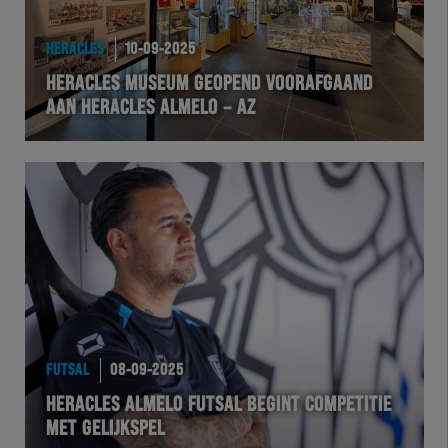
HEREXC
HERACLES
10-09-2025
EXCHER
HERACLES MUSEUM GEOPEND VOORAFGAAND
AAN HERACLES ALMELO – AZ
VOLHER
HERTEL
Natuurgras
Wedstrijd
Heracles
FUTSAL
08-09-2025
BusinessClub
HERACLES ALMELO FUTSAL BEGINT COMPETITIE
MET GELIJKSPEL
Foundation