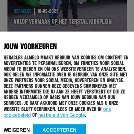
HERACLES
16-09-2025
VOLOP VERMAAK OP HET TERSTAL KIDSPLEIN
JOUW VOORKEUREN
Heracles Almelo maakt gebruik van cookies om content en
advertenties te personaliseren, om functies voor social
media te bieden en om ons websiteverkeer te analyseren.
Ook delen we informatie over je gebruik van onze site met
onze partners voor social media, adverteren en analyse.
Deze partners kunnen deze gegevens combineren met
andere informatie die jij aan ze heeft verstrekt of die ze
hebben verzameld op basis van jouw gebruik van hun
HERACLES
15-09-2025
services. Je gaat akkoord met onze cookies als u onze
website blijft gebruiken. Lees er meer over in
ons
ALGEMEEN DIRECTEUR ROB TOUSSAINT IN
cookiebeleid
of
het beleid van Google
.
PODCAST DE BESTUURSKAMER
WEIGEREN
ACCEPTEREN