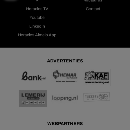
X
Vacatures
Heracles TV
Contact
Youtube
LinkedIn
Heracles Almelo App
ADVERTENTIES
WEBPARTNERS