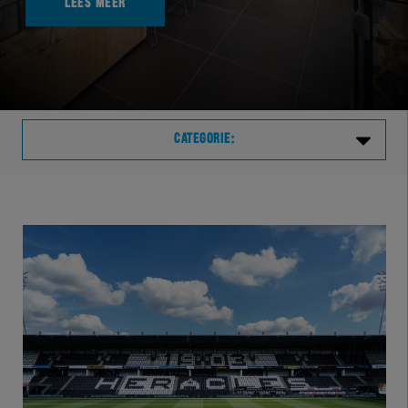
LEES MEER
CATEGORIE:
Laatste
VVVHER
TELHER
HERVOL
HEREXC