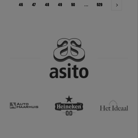
46
47
48
49
50
…
529