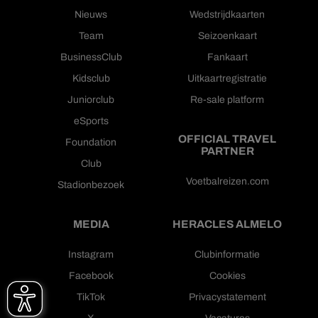
Nieuws
Wedstrijdkaarten
Team
Seizoenkaart
BusinessClub
Fankaart
Kidsclub
Uitkaartregistratie
Juniorclub
Re-sale platform
eSports
OFFICIAL TRAVEL
Foundation
PARTNER
Club
Voetbalreizen.com
Stadionbezoek
MEDIA
HERACLES ALMELO
Instagram
Clubinformatie
Facebook
Cookies
TikTok
Privacystatement