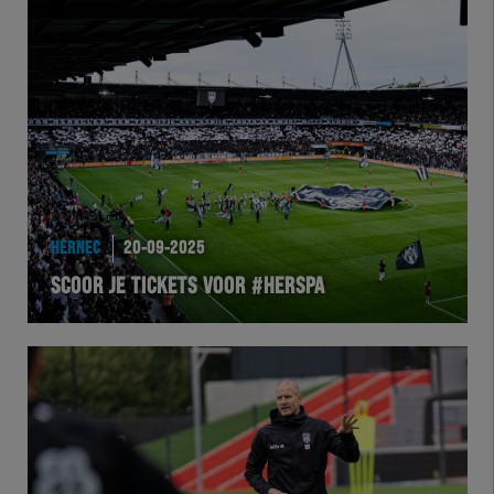
Herakids
Team Zwart Wit
Futsal
eSports
Academie
HERNEC
20-09-2025
SCOOR JE TICKETS VOOR #HERSPA