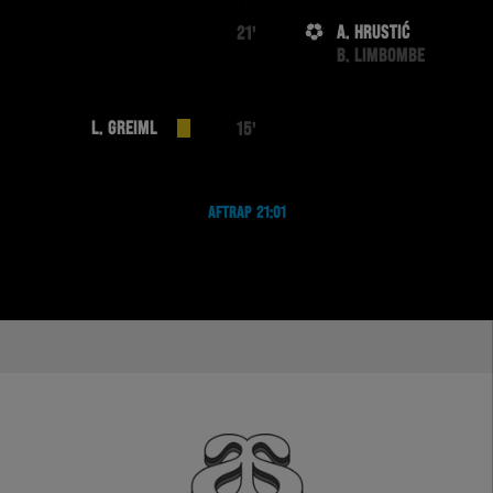
A. HRUSTIĆ
21'
B. LIMBOMBE
L. GREIML
15'
AFTRAP 21:01