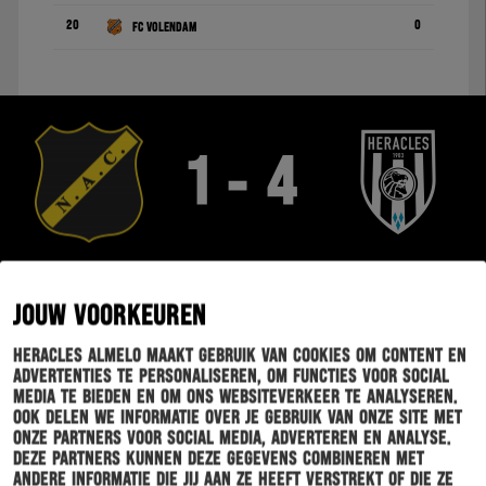
20
0
FC Volendam
1 - 4
OPSTELLINGEN
HIGHLIGHTS
JOUW VOORKEUREN
Heracles Almelo maakt gebruik van cookies om content en
STATISTIEKEN
advertenties te personaliseren, om functies voor social
media te bieden en om ons websiteverkeer te analyseren.
Ook delen we informatie over je gebruik van onze site met
onze partners voor social media, adverteren en analyse.
Deze partners kunnen deze gegevens combineren met
andere informatie die jij aan ze heeft verstrekt of die ze
EINDE WEDSTRIJD