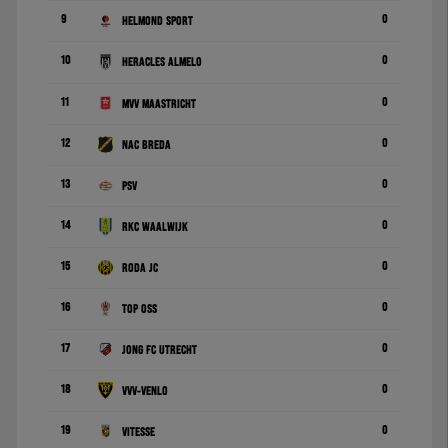
9
0
Helmond Sport
10
0
Heracles Almelo
11
0
MVV Maastricht
12
0
NAC Breda
13
0
PSV
14
0
RKC Waalwijk
15
0
Roda JC
16
0
TOP Oss
17
0
Jong FC Utrecht
18
0
VVV-Venlo
19
0
Vitesse