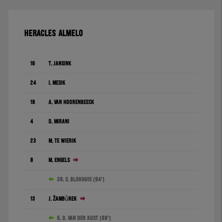
HERACLES ALMELO
16
T. Jansink
24
I. Mesík
18
A. Van Hoorenbeeck
4
D. Mirani
23
M. te Wierik
8
M. Engels
39. S. Blokhuis (94')
13
J. Žambůrek
5. D. van der Kust (88')