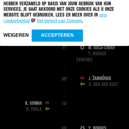
hebben verzameld op basis van jouw gebruik van hun
services. Je gaat akkoord met onze cookies als u onze
website blijft gebruiken. Lees er meer over in
ons
cookiebeleid
of
het beleid van Google
.
M. ENGELS
94'
S. BLOKHUIS
WEIGEREN
ACCEPTEREN
W. OULD-CHIKH
91'
Y. BORGES
SANCHES
J. ŽAMBŮREK
88'
D. VAN DER KUST
K. SOWAH
74'
R. PAULA
Y. BORGES
68'