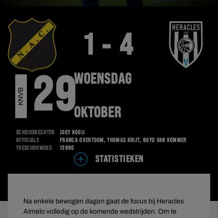
1 - 4
WOENSDAG
29
R
K
N
V
B
B
E
K
E
OKTOBER
Scheidsrechter
Joey Kooij
Officials
Franca Overtoom, Thomas Krijt, Boyd van Kommer
Toeschouwers
13990
STATISTIEKEN
Na enkele bewogen dagen gaat de focus bij Heracles
Almelo volledig op de komende wedstrijden. Om te