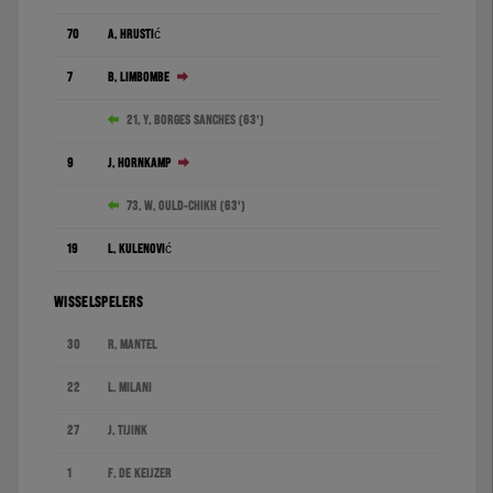
70
A. Hrustić
7
B. Limbombe
21. Y. Borges Sanches (63')
9
J. Hornkamp
73. W. Ould-Chikh (63')
19
L. Kulenović
WISSELSPELERS
30
R. Mantel
22
L. Milani
27
J. Tijink
1
F. de Keijzer