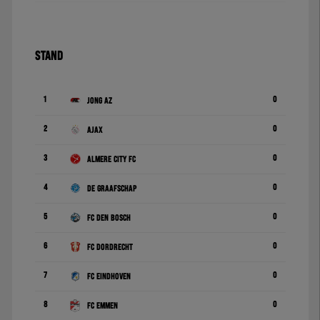
STAND
1
0
Jong AZ
2
0
Ajax
3
0
Almere City FC
4
0
De Graafschap
5
0
FC Den Bosch
6
0
FC Dordrecht
7
0
FC Eindhoven
8
0
FC Emmen