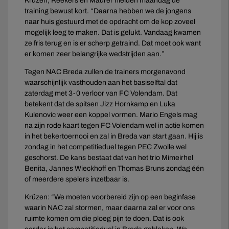
Krüzen, Reekers en Maurer hielden maandag de
training bewust kort. “Daarna hebben we de jongens
naar huis gestuurd met de opdracht om de kop zoveel
mogelijk leeg te maken. Dat is gelukt. Vandaag kwamen
ze fris terug en is er scherp getraind. Dat moet ook want
er komen zeer belangrijke wedstrijden aan.”
Tegen NAC Breda zullen de trainers morgenavond
waarschijnlijk vasthouden aan het basiselftal dat
zaterdag met 3-0 verloor van FC Volendam. Dat
betekent dat de spitsen Jizz Hornkamp en Luka
Kulenovic weer een koppel vormen. Mario Engels mag
na zijn rode kaart tegen FC Volendam wel in actie komen
in het bekertoernooi en zal in Breda van start gaan. Hij is
zondag in het competitieduel tegen PEC Zwolle wel
geschorst. De kans bestaat dat van het trio Mimeirhel
Benita, Jannes Wieckhoff en Thomas Bruns zondag één
of meerdere spelers inzetbaar is.
Krüzen: “We moeten voorbereid zijn op een beginfase
waarin NAC zal stormen, maar daarna zal er voor ons
ruimte komen om die ploeg pijn te doen. Dat is ook