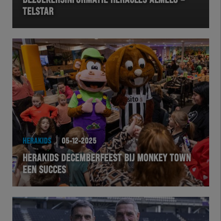
BEZOEKERSINFORMATIE HERACLES ALMELO –
TELSTAR
VOLHER
HERTEL
Natuurgras
Wedstrijd
Heracles
HERAKIDS
05-12-2025
BusinessClub
HERAKIDS DECEMBERFEEST BIJ MONKEY TOWN
EEN SUCCES
Foundation
Herakids