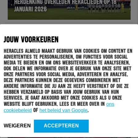
HERDENKING OVERLEDEN HERACLIEDEN OP 18
JANUARI 2026
JOUW VOORKEUREN
Heracles Almelo maakt gebruik van cookies om content en
advertenties te personaliseren, om functies voor social
media te bieden en om ons websiteverkeer te analyseren.
Ook delen we informatie over je gebruik van onze site met
onze partners voor social media, adverteren en analyse.
Deze partners kunnen deze gegevens combineren met
andere informatie die jij aan ze heeft verstrekt of die ze
HERACLES
02-12-2025
hebben verzameld op basis van jouw gebruik van hun
services. Je gaat akkoord met onze cookies als u onze
ERNEST FABER: “DIT IS EEN CULTCLUB MET EEN
website blijft gebruiken. Lees er meer over in
ons
STERKE IDENTITEIT”
cookiebeleid
of
het beleid van Google
.
WEIGEREN
ACCEPTEREN