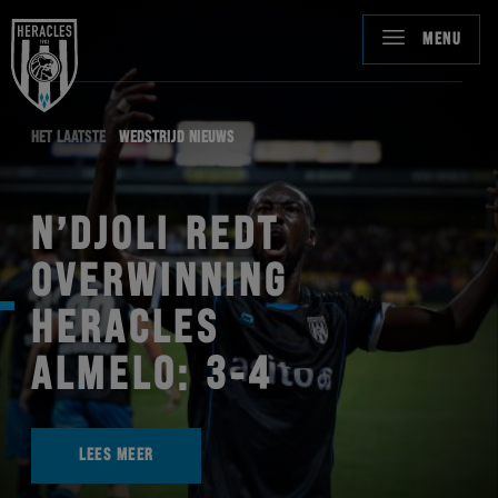
MENU
HET LAATSTE
WEDSTRIJD NIEUWS
N’DJOLI REDT
OVERWINNING
HERACLES
ALMELO: 3-4
LEES MEER