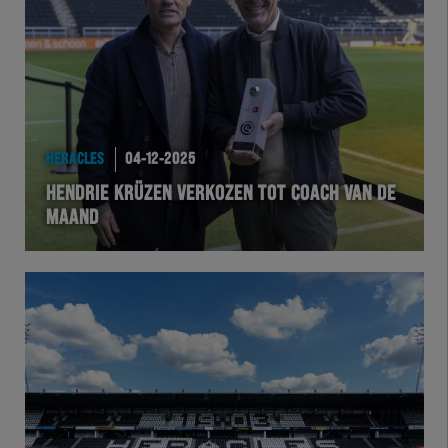
Team Zwart Wit
Futsal
eSports
HERACLES
04-12-2025
Academie
HENDRIE KRÜZEN VERKOZEN TOT COACH VAN DE
MAAND