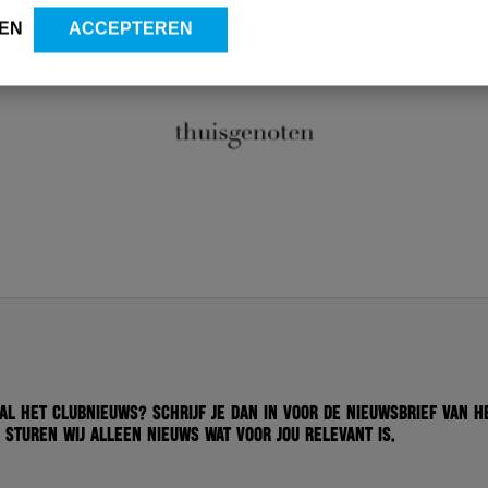
EN
ACCEPTEREN
 al het clubnieuws? Schrijf je dan in voor de nieuwsbrief van H
 sturen wij alleen nieuws wat voor jou relevant is.