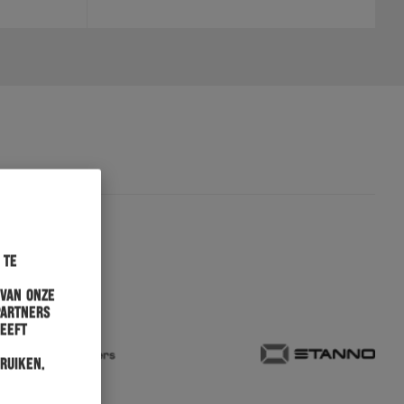
 te
 van onze
partners
heeft
ruiken.