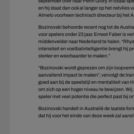
september over naar Perth Glory. In totaal spe
en hij staat dan ook al langer op het netvlies
Almelo voorheen technisch directeur bij het A
Bozinovski behoorde recent nog tot de Austra
voor spelers onder 23 jaar. Ernest Faber is v
middenvelder naar Nederland te halen. “Rhys 
intensiteit en voetbalintelligentie brengt h
sterker en weerbaarder te maken.”
“Bozinovski wordt geprezen om zijn loopverm
aanvallend impact te maken”, vervolgt de train
goed aan bij de speelstijl en mentaliteit van
om zich op een hoger niveau te bewijzen. Wij 
speler met veel potentie die perfect past bij on
Bozinovski handelt in Australië de laatste for
dat hij voor het einde van deze week zal aansl