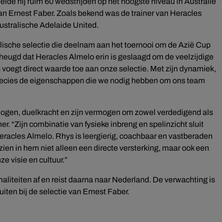
elde hij ruim 60 wedstrijden op het hoogste niveau in Australië
 van Ernest Faber. Zoals bekend was de trainer van Heracles
ustralische Adelaide United.
lische selectie die deelnam aan het toernooi om de Azië Cup
erheugd dat Heracles Almelo erin is geslaagd om de veelzijdige
voegt direct waarde toe aan onze selectie. Met zijn dynamiek,
ij precies de eigenschappen die we nodig hebben om ons team
ogen, duelkracht en zijn vermogen om zowel verdedigend als
er. “Zijn combinatie van fysieke inbreng en spelinzicht sluit
 Heracles Almelo. Rhys is leergierig, coachbaar en vastberaden
zien in hem niet alleen een directe versterking, maar ook een
ze visie en cultuur.”
maliteiten af en reist daarna naar Nederland. De verwachting is
uiten bij de selectie van Ernest Faber.