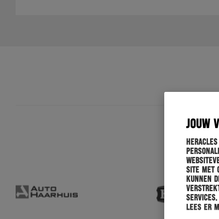
JOUW 
Heracles
personali
websiteve
site met 
kunnen de
verstrekt
services.
Lees er 