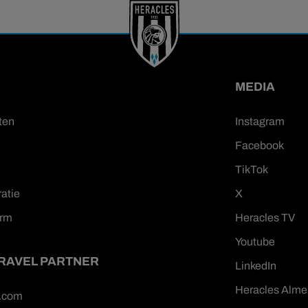
MEDIA
ten
Instagram
Facebook
TikTok
ratie
X
orm
Heracles TV
Youtube
TRAVEL PARTNER
LinkedIn
Heracles Alme
n.com