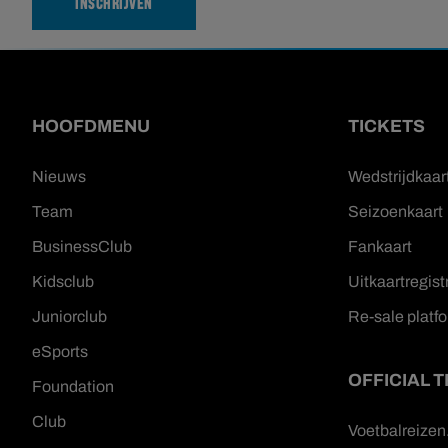
INSCHRIJVEN
HOOFDMENU
TICKETS
Nieuws
Wedstrijdkaar
Team
Seizoenkaart
BusinessClub
Fankaart
Kidsclub
Uitkaartregist
Juniorclub
Re-sale platf
eSports
OFFICIAL 
Foundation
Club
Voetbalreize