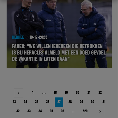
HERHEE
19-12-2025
FABER: “WE WILLEN IEDEREEN DIE BETROKKEN
IS BIJ HERACLES ALMELO MET EEN GOED GEVOEL
DE VAKANTIE IN LATEN GAAN”
Berichtnavigatie
1
…
18
19
20
21
22
23
24
25
26
27
28
29
30
31
32
33
34
35
36
…
529