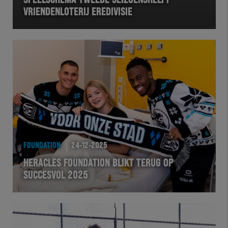
SPEELSCHEMA TWEEDE SEIZOENSHELFT
VRIENDENLOTERIJ EREDIVISIE
VOLHER
HERTEL
Natuurgras
Wedstrijd
Heracles
FOUNDATION
24-12-2025
BusinessClub
HERACLES FOUNDATION BLIKT TERUG OP
SUCCESVOL 2025
Foundation
Herakids