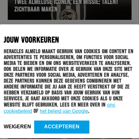
TWEE ALMELOSE ICONEN, ÉÉN MISSIE: TALENT
ZICHTBAAR MAKEN
JOUW VOORKEUREN
Heracles Almelo maakt gebruik van cookies om content en
advertenties te personaliseren, om functies voor social
media te bieden en om ons websiteverkeer te analyseren.
Ook delen we informatie over je gebruik van onze site met
onze partners voor social media, adverteren en analyse.
Deze partners kunnen deze gegevens combineren met
andere informatie die jij aan ze heeft verstrekt of die ze
HERHEE
20-12-2025
hebben verzameld op basis van jouw gebruik van hun
services. Je gaat akkoord met onze cookies als u onze
BEZOEKERSINFORMATIE HERACLES ALMELO – SC
website blijft gebruiken. Lees er meer over in
ons
HEERENVEEN
cookiebeleid
of
het beleid van Google
.
WEIGEREN
ACCEPTEREN