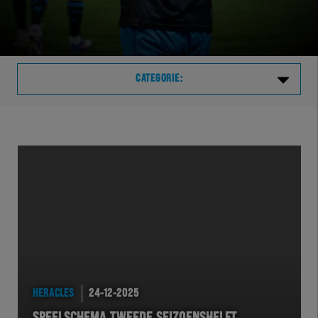
CATEGORIE:
Laatste
VVVHER
TELHER
HERVOL
HEREXC
HERACLES
24-12-2025
EXCHER