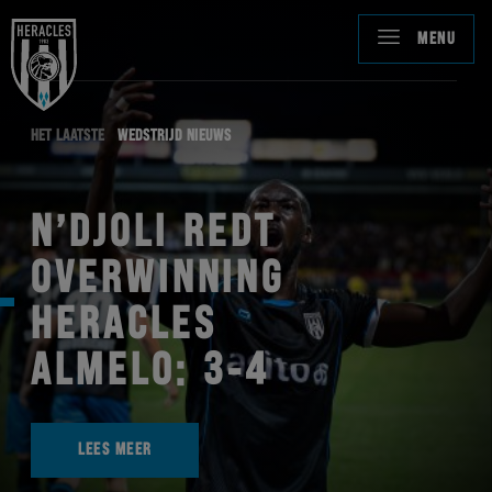
MENU
HET LAATSTE
WEDSTRIJD NIEUWS
N’DJOLI REDT
OVERWINNING
HERACLES
ALMELO: 3-4
LEES MEER