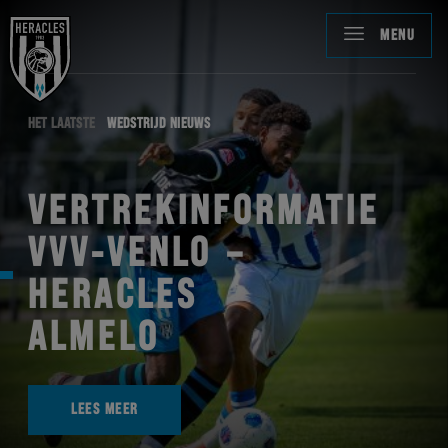
MENU
HET LAATSTE
WEDSTRIJD NIEUWS
VERTREKINFORMATIE
VVV-VENLO –
HERACLES
ALMELO
LEES MEER