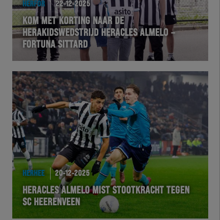
HERFOR
22-12-2025
KOM MET KORTING NAAR DE
HERAKIDSWEDSTRIJD HERACLES ALMELO –
FORTUNA SITTARD
HERHEE
20-12-2025
HERACLES ALMELO MIST STOOTKRACHT TEGEN
SC HEERENVEEN