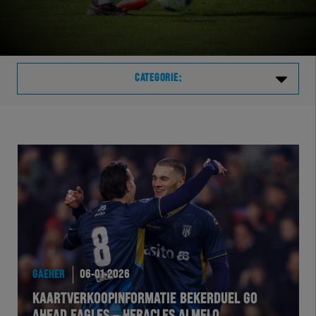
CATEGORIE:
Laatste
VVVHER
TELHER
HERVOL
HEREXC
GAEHER
06-01-2026
KAARTVERKOOPINFORMATIE BEKERDUEL GO
EXCHER