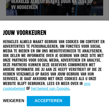
HERACLES ALMELO BEKERT DOOR NA ZEGE OP
VV HOOGEVEEN
JOUW VOORKEUREN
Heracles Almelo maakt gebruik van cookies om content en
advertenties te personaliseren, om functies voor social
media te bieden en om ons websiteverkeer te analyseren.
Ook delen we informatie over je gebruik van onze site met
onze partners voor social media, adverteren en analyse.
Deze partners kunnen deze gegevens combineren met
andere informatie die jij aan ze heeft verstrekt of die ze
HERHEE
15-12-2025
hebben verzameld op basis van jouw gebruik van hun
services. Je gaat akkoord met onze cookies als u onze
PARKEERDRUK IN WOONWIJKEN ROND ASITO
website blijft gebruiken. Lees er meer over in
ons
STADION OP WEDSTRIJDDAGEN
cookiebeleid
of
het beleid van Google
.
WEIGEREN
ACCEPTEREN