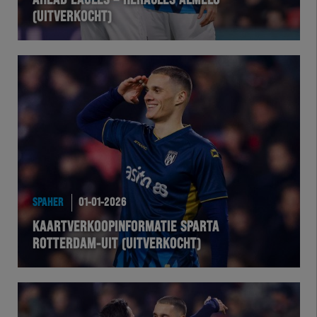
AHEAD EAGLES – HERACLES ALMELO
(UITVERKOCHT)
VOLHER
HERTEL
Natuurgras
Wedstrijd
Heracles
SPAHER
01-01-2026
BusinessClub
KAARTVERKOOPINFORMATIE SPARTA
ROTTERDAM-UIT (UITVERKOCHT)
Foundation
Herakids