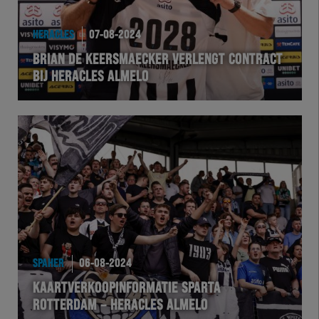
HEREXC
HERACLES
07-08-2024
EXCHER
BRIAN DE KEERSMAECKER VERLENGT CONTRACT
BIJ HERACLES ALMELO
VOLHER
HERTEL
Natuurgras
Wedstrijd
Heracles
SPAHER
06-08-2024
BusinessClub
KAARTVERKOOPINFORMATIE SPARTA
ROTTERDAM – HERACLES ALMELO
Foundation