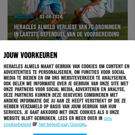
WEDSTRIJD
02-08-2024
HERACLES ALMELO VERLIEST VAN FC GRONINGEN
IN LAATSTE OEFENDUEL VAN DE VOORBEREIDING
JOUW VOORKEUREN
Heracles Almelo maakt gebruik van cookies om content en
advertenties te personaliseren, om functies voor social
media te bieden en om ons websiteverkeer te analyseren.
Ook delen we informatie over je gebruik van onze site met
onze partners voor social media, adverteren en analyse.
Deze partners kunnen deze gegevens combineren met
andere informatie die jij aan ze heeft verstrekt of die ze
hebben verzameld op basis van jouw gebruik van hun
services. Je gaat akkoord met onze cookies als u onze
HERACLES
02-08-2024
website blijft gebruiken. Lees er meer over in
ons
HERACLES ALMELO NEEMT DANIËL VAN KAAM
cookiebeleid
of
het beleid van Google
.
OVER VAN SC CAMBUUR