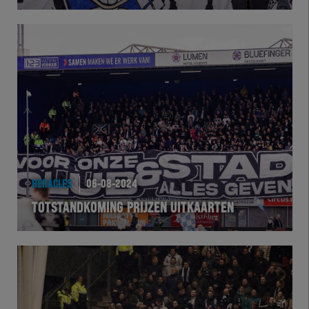
Herakids
Team Zwart Wit
Futsal
eSports
Academie
HERACLES
06-08-2024
TOTSTANDKOMING PRIJZEN UITKAARTEN