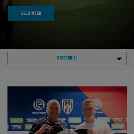
LEES MEER
CATEGORIE:
Laatste
VVVHER
TELHER
HERVOL