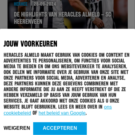
HERHEE
28-09-2024
DE HIGHLIGHTS VAN HERACLES ALMELO – SC
HEERENVEEN
JOUW VOORKEUREN
Heracles Almelo maakt gebruik van cookies om content en
advertenties te personaliseren, om functies voor social
media te bieden en om ons websiteverkeer te analyseren.
Ook delen we informatie over je gebruik van onze site met
onze partners voor social media, adverteren en analyse.
Deze partners kunnen deze gegevens combineren met
andere informatie die jij aan ze heeft verstrekt of die ze
hebben verzameld op basis van jouw gebruik van hun
services. Je gaat akkoord met onze cookies als u onze
HERHEE
28-09-2024
website blijft gebruiken. Lees er meer over in
ons
BRIAN DE KEERSMAECKER: “GENOTEN VAN HET
cookiebeleid
of
het beleid van Google
.
TEAM EN DE SUPPORTERS”
WEIGEREN
ACCEPTEREN