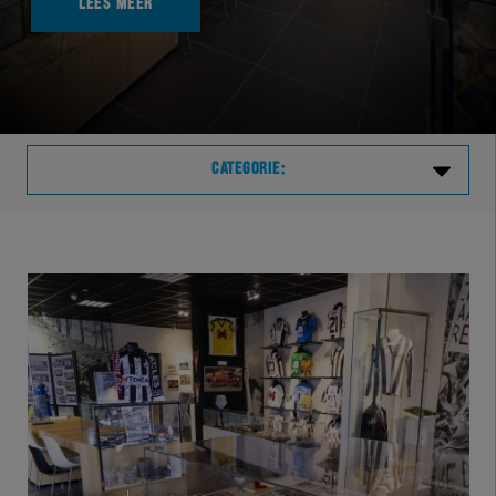
LEES MEER
CATEGORIE:
Laatste
VVVHER
TELHER
HERVOL
HEREXC