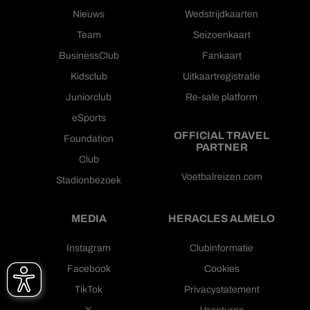
Nieuws
Wedstrijdkaarten
Team
Seizoenkaart
BusinessClub
Fankaart
Kidsclub
Uitkaartregistratie
Juniorclub
Re-sale platform
eSports
OFFICIAL TRAVEL
Foundation
PARTNER
Club
Voetbalreizen.com
Stadionbezoek
MEDIA
HERACLES ALMELO
Instagram
Clubinformatie
Facebook
Cookies
TikTok
Privacystatement