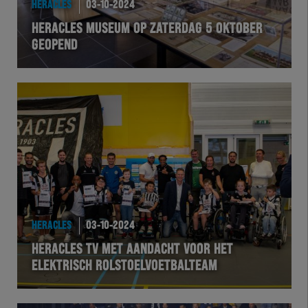
HERACLES
03-10-2024
EXCHER
HERACLES MUSEUM OP ZATERDAG 5 OKTOBER
GEOPEND
VOLHER
HERTEL
Natuurgras
Wedstrijd
Heracles
HERACLES
03-10-2024
BusinessClub
HERACLES TV MET AANDACHT VOOR HET
ELEKTRISCH ROLSTOELVOETBALTEAM
Foundation