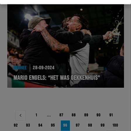
HERHEE
28-09-2024
MARIO ENGELS: “HET WAS GEKKENHUIS”
Berichtnavigatie
1
…
87
88
89
90
91
92
93
94
95
96
97
98
99
100