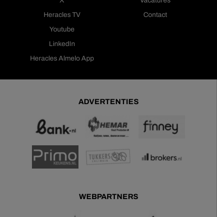
X
Vacatures
Heracles TV
Contact
Youtube
LinkedIn
Heracles Almelo App
ADVERTENTIES
WEBPARTNERS