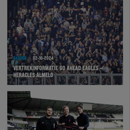
Herakids
Team Zwart Wit
Futsal
eSports
GAEHER
02-10-2024
Academie
VERTREKINFORMATIE GO AHEAD EAGLES –
HERACLES ALMELO