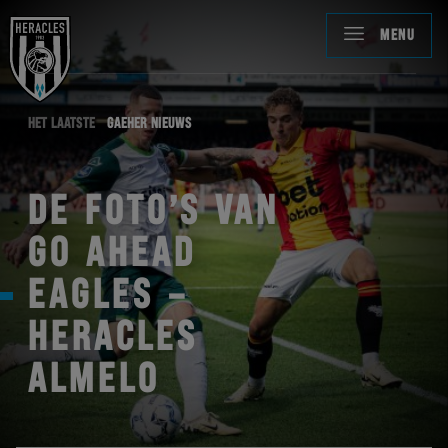
MENU
HET LAATSTE
GAEHER NIEUWS
DE FOTO’S VAN
GO AHEAD
EAGLES –
HERACLES
ALMELO