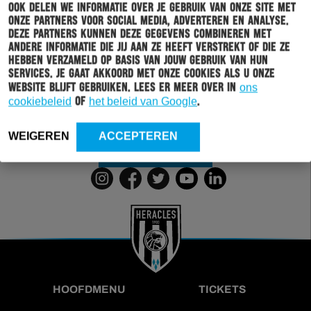
Ook delen we informatie over je gebruik van onze site met
onze partners voor social media, adverteren en analyse.
Schrijf je in voor onze nieuwsbrief
Deze partners kunnen deze gegevens combineren met
andere informatie die jij aan ze heeft verstrekt of die ze
Wil jij altijd en overal op de hoogte gehouden worden
hebben verzameld op basis van jouw gebruik van hun
van al het clubnieuws? Schrijf je dan in voor de
services. Je gaat akkoord met onze cookies als u onze
nieuwsbrief van Heracles Almelo. Doordat je zelf aan
website blijft gebruiken. Lees er meer over in
ons
kan geven welk nieuws jij van ons wil ontvangen,
cookiebeleid
of
het beleid van Google
.
sturen wij alleen nieuws wat voor jou relevant is.
WEIGEREN
ACCEPTEREN
INSCHRIJVEN
HOOFDMENU
TICKETS