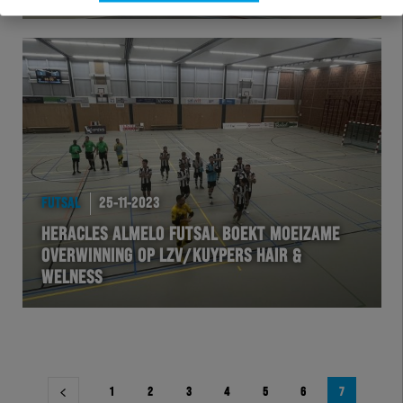
FUTSAL
25-11-2023
HERACLES ALMELO FUTSAL BOEKT MOEIZAME
OVERWINNING OP LZV/KUYPERS HAIR &
WELNESS
Berichtnavigatie
1
2
3
4
5
6
7