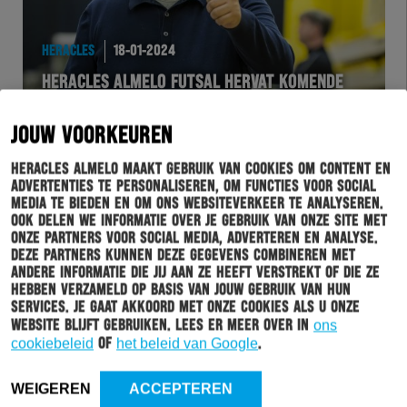
HERACLES
18-01-2024
HERACLES ALMELO FUTSAL HERVAT KOMENDE
VRIJDAG DE COMPETITIE
JOUW VOORKEUREN
Heracles Almelo maakt gebruik van cookies om content en
advertenties te personaliseren, om functies voor social
media te bieden en om ons websiteverkeer te analyseren.
Ook delen we informatie over je gebruik van onze site met
onze partners voor social media, adverteren en analyse.
Deze partners kunnen deze gegevens combineren met
andere informatie die jij aan ze heeft verstrekt of die ze
hebben verzameld op basis van jouw gebruik van hun
services. Je gaat akkoord met onze cookies als u onze
website blijft gebruiken. Lees er meer over in
ons
FUTSAL
09-12-2023
cookiebeleid
of
het beleid van Google
.
HERACLES ALMELO FUTSAL WINT MET RUIME
WEIGEREN
ACCEPTEREN
CIJFERS VAN HHC HARDENBERG