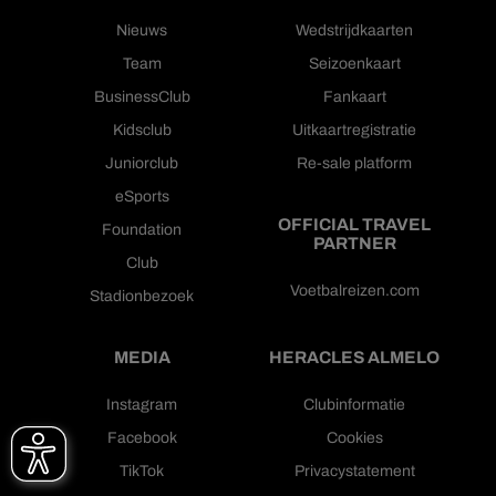
Nieuws
Wedstrijdkaarten
Team
Seizoenkaart
BusinessClub
Fankaart
Kidsclub
Uitkaartregistratie
Juniorclub
Re-sale platform
eSports
OFFICIAL TRAVEL
Foundation
PARTNER
Club
Voetbalreizen.com
Stadionbezoek
MEDIA
HERACLES ALMELO
Instagram
Clubinformatie
Facebook
Cookies
TikTok
Privacystatement