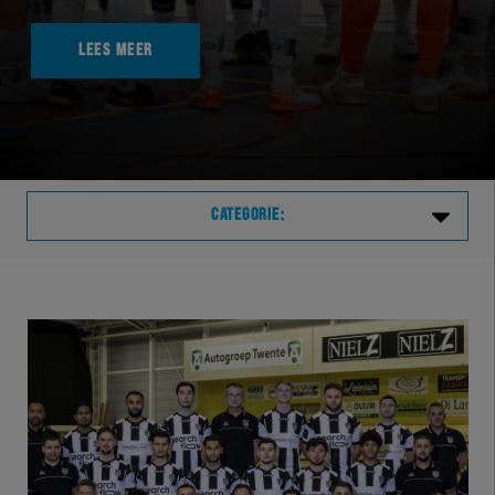
LEES MEER
CATEGORIE:
Laatste
VVVHER
TELHER
HERVOL