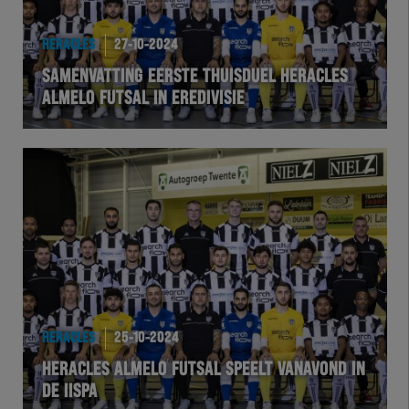
HEREXC
HERACLES
27-10-2024
EXCHER
SAMENVATTING EERSTE THUISDUEL HERACLES
ALMELO FUTSAL IN EREDIVISIE
VOLHER
HERTEL
Natuurgras
Wedstrijd
Heracles
HERACLES
25-10-2024
BusinessClub
HERACLES ALMELO FUTSAL SPEELT VANAVOND IN
DE IISPA
Foundation