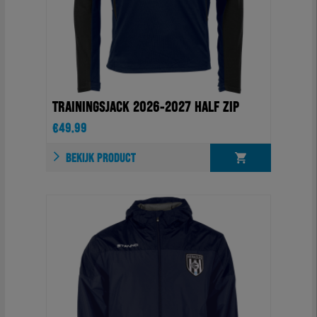
TRAININGSJACK 2026-2027 HALF ZIP
€
49.99
BEKIJK PRODUCT
OPTIES
SELECTEREN