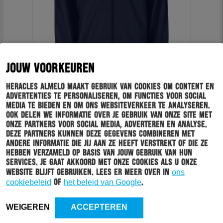
JOUW VOORKEUREN
WINDBREAKER 2026-2027
Heracles Almelo maakt gebruik van cookies om content en
advertenties te personaliseren, om functies voor social
€
49.99
media te bieden en om ons websiteverkeer te analyseren.
Ook delen we informatie over je gebruik van onze site met
BEKIJK PRODUCT
onze partners voor social media, adverteren en analyse.
OPTIES
Deze partners kunnen deze gegevens combineren met
SELECTEREN
andere informatie die jij aan ze heeft verstrekt of die ze
hebben verzameld op basis van jouw gebruik van hun
services. Je gaat akkoord met onze cookies als u onze
website blijft gebruiken. Lees er meer over in
ons
cookiebeleid
of
het beleid van Google
.
HERACLES FANSERVICESHOP
WEIGEREN
ACCEPTEREN
Neem contact op met de Heracles FanServiceShop: