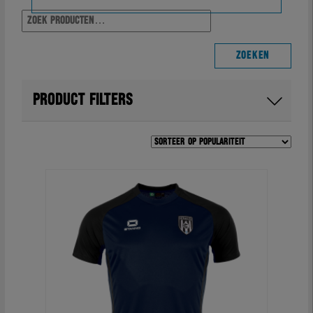
Zoeke
naar:
Shop home
ZOEKEN
Alle producten
PRODUCT FILTERS
Wedstrijd
Training & travel
Casual
Fanartikelen
Sale