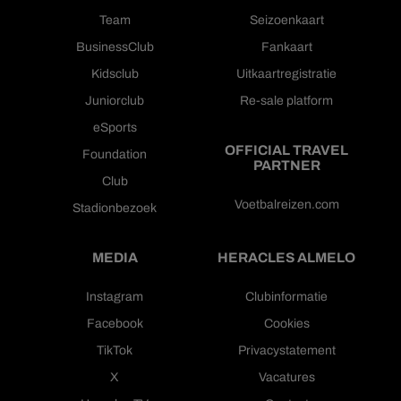
Team
Seizoenkaart
BusinessClub
Fankaart
Kidsclub
Uitkaartregistratie
Juniorclub
Re-sale platform
eSports
OFFICIAL TRAVEL
Foundation
PARTNER
Club
Voetbalreizen.com
Stadionbezoek
MEDIA
HERACLES ALMELO
Instagram
Clubinformatie
Facebook
Cookies
TikTok
Privacystatement
X
Vacatures