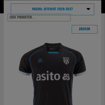
PAGINA: UITSHIRT 2026-2027
Zoeke
naar:
Shop home
ZOEKEN
Alle producten
Wedstrijd
Training & travel
Casual
Fanartikelen
Sale