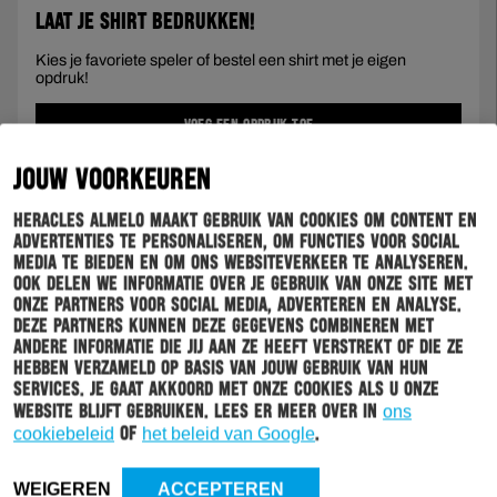
LAAT JE SHIRT BEDRUKKEN!
Kies je favoriete speler of bestel een shirt met je eigen
opdruk!
VOEG EEN OPDRUK TOE
JOUW VOORKEUREN
Uitshirt
Heracles Almelo maakt gebruik van cookies om content en
2026-
BESTELLEN
2027
advertenties te personaliseren, om functies voor social
aantal
media te bieden en om ons websiteverkeer te analyseren.
Ook delen we informatie over je gebruik van onze site met
onze partners voor social media, adverteren en analyse.
VEILIG BETALEN
Deze partners kunnen deze gegevens combineren met
andere informatie die jij aan ze heeft verstrekt of die ze
hebben verzameld op basis van jouw gebruik van hun
services. Je gaat akkoord met onze cookies als u onze
Bestellingen geplaatst op werkdagen worden binnen 48
website blijft gebruiken. Lees er meer over in
ons
uur verzonden
cookiebeleid
of
het beleid van Google
.
WEIGEREN
ACCEPTEREN