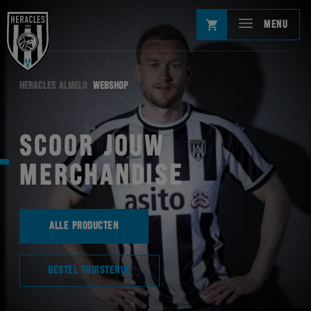
MENU
HERACLES ALMELO
WEBSHOP
SCOOR JOUW
MERCHANDISE
ALLE PRODUCTEN
BESTEL THUISTENUE