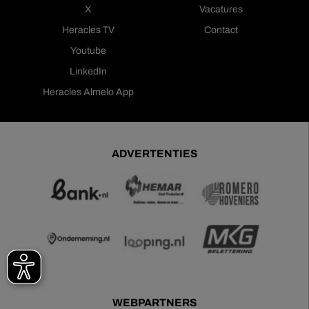
X
Vacatures
Heracles TV
Contact
Youtube
LinkedIn
Heracles Almelo App
ADVERTENTIES
WEBPARTNERS