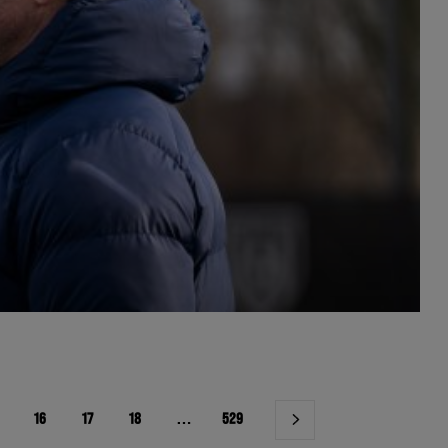
16
17
18
…
529