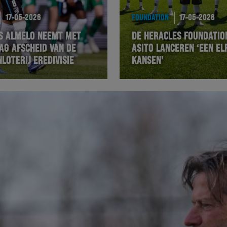
17-05-2026
FOUNDATION
17-05-2026
S ALMELO NEEMT MET
DE HERACLES FOUNDATIO
AG AFSCHEID VAN DE
ASITO LANCEREN ‘EEN EL
LOTERIJ EREDIVISIE
KANSEN’