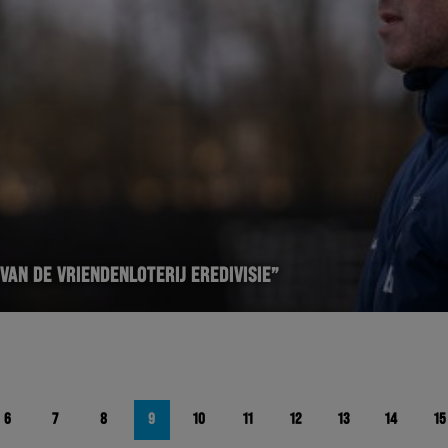
VAN DE VRIENDENLOTERIJ EREDIVISIE”
6
7
8
9
10
11
12
13
14
15