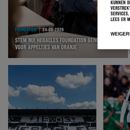
kunnen de
verstrekt
services.
Lees er 
FOUNDATION
24-05-2026
WEIGER
STEM NU! HERACLES FOUNDATION GENOMINEERD
VOOR APPELTJES VAN ORANJE