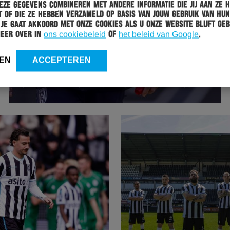
ze gegevens combineren met andere informatie die jij aan ze 
 of die ze hebben verzameld op basis van jouw gebruik van hun
 Je gaat akkoord met onze cookies als u onze website blijft geb
meer over in
ons cookiebeleid
of
het beleid van Google
.
HERACLES
20-05-2026
EN
ACCEPTEREN
VINCENT HEILMANN HOOFDTRAINER,
SAMENWERKING MET JAMESTOWN ANALYTICS