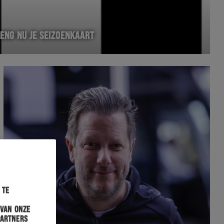
RLENG NU JE SEIZOENKAART
 te
 van onze
partners