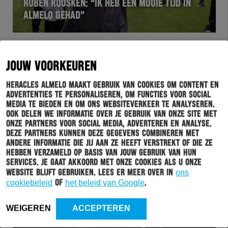
RUBEN ROOSKEN: “IK HEB EEN MOOIE TIJD IN
ALMELO GEHAD”
JOUW VOORKEUREN
Heracles Almelo maakt gebruik van cookies om content en
advertenties te personaliseren, om functies voor social
media te bieden en om ons websiteverkeer te analyseren.
Ook delen we informatie over je gebruik van onze site met
onze partners voor social media, adverteren en analyse.
Deze partners kunnen deze gegevens combineren met
andere informatie die jij aan ze heeft verstrekt of die ze
HERACLES
23-05-2025
hebben verzameld op basis van jouw gebruik van hun
services. Je gaat akkoord met onze cookies als u onze
NIKOLAI LAURSEN: “IK KIES VOOR MIJN
website blijft gebruiken. Lees er meer over in
ons
GEZONDHEID”
cookiebeleid
of
het beleid van Google
.
WEIGEREN
ACCEPTEREN