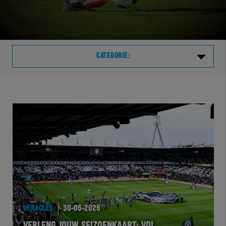
CATEGORIE:
Laatste
VVVHER
TELHER
HERVOL
HEREXC
HERACLES
30-05-2025
EXCHER