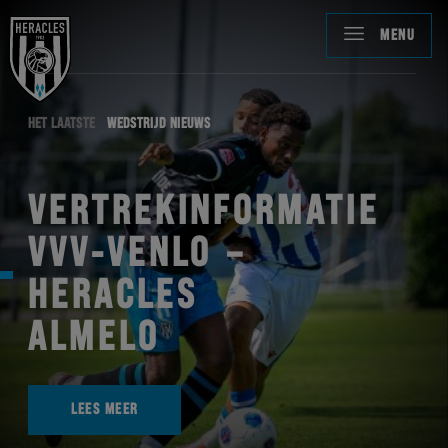
MENU
HET LAATSTE
WEDSTRIJD NIEUWS
VERTREKINFORMATIE
VVV-VENLO –
HERACLES
ALMELO
LEES MEER