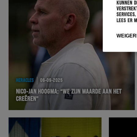
kunnen de
verstrekt
services.
Lees er 
WEIGER
HERACLES
06-09-2025
NICO-JAN HOOGMA: “WE ZIJN WAARDE AAN HET
CREËREN”