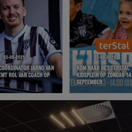
03-09-2025
HERAZ
03-09-2025
COÖRDINATOR JARNO VAN
KOM NAAR HET TERSTAL
EMT ROL VAN COACH OP
KIDSPLEIN OP ZONDAG 14
SEPTEMBER