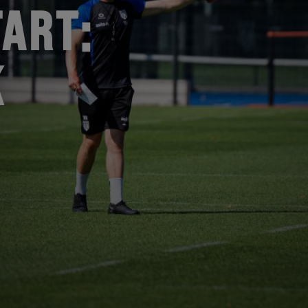
ART:
K