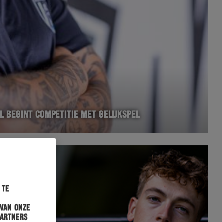
 BEGINT COMPETITIE MET GELIJKSPEL
 te
 van onze
partners