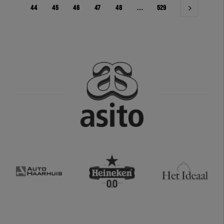
44
45
46
47
48
…
529