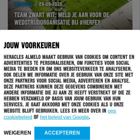
HERACLES
29-09-2025
TEAM ZWART WIT: MELD JE AAN VOOR DE
WEDSTRIJDORGANISATIE BIJ #HERFEY
JOUW VOORKEUREN
Heracles Almelo maakt gebruik van cookies om content en
advertenties te personaliseren, om functies voor social
media te bieden en om ons websiteverkeer te analyseren.
Ook delen we informatie over je gebruik van onze site met
onze partners voor social media, adverteren en analyse.
Deze partners kunnen deze gegevens combineren met
andere informatie die jij aan ze heeft verstrekt of die ze
hebben verzameld op basis van jouw gebruik van hun
services. Je gaat akkoord met onze cookies als u onze
HERACLES
28-09-2025
website blijft gebruiken. Lees er meer over in
ons
GROTE ONTLADING NA EERSTE DRIEPUNTER
cookiebeleid
of
het beleid van Google
.
HERACLES ALMELO
WEIGEREN
ACCEPTEREN