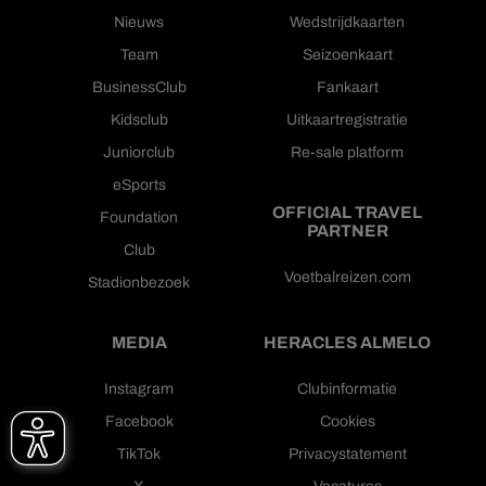
Nieuws
Wedstrijdkaarten
Team
Seizoenkaart
BusinessClub
Fankaart
Kidsclub
Uitkaartregistratie
Juniorclub
Re-sale platform
eSports
OFFICIAL TRAVEL
Foundation
PARTNER
Club
Voetbalreizen.com
Stadionbezoek
MEDIA
HERACLES ALMELO
Instagram
Clubinformatie
Facebook
Cookies
TikTok
Privacystatement