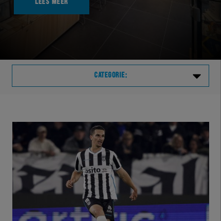
LEES MEER
CATEGORIE:
Laatste
VVVHER
TELHER
HERVOL
HEREXC