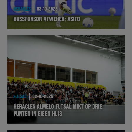
EXCHER
HERACLES
03-10-2025
BUSSPONSOR #TWEHER: ASITO
VOLHER
HERTEL
Natuurgras
Wedstrijd
Heracles
FUTSAL
02-10-2025
BusinessClub
HERACLES ALMELO FUTSAL MIKT OP DRIE
PUNTEN IN EIGEN HUIS
Foundation