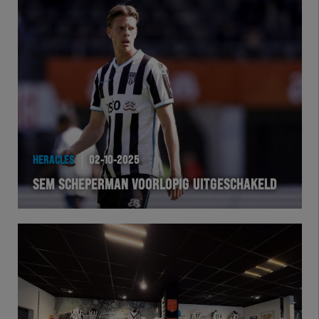
Herakids
Team Zwart Wit
Futsal
eSports
Academie
HERACLES
02-10-2025
SEM SCHEPERMAN VOORLOPIG UITGESCHAKELD