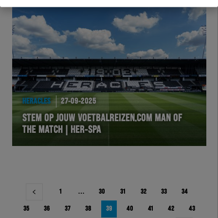
HERACLES
27-09-2025
STEM OP JOUW VOETBALREIZEN.COM MAN OF
THE MATCH | HER-SPA
Berichtnavigatie
1
…
30
31
32
33
34
35
36
37
38
39
40
41
42
43