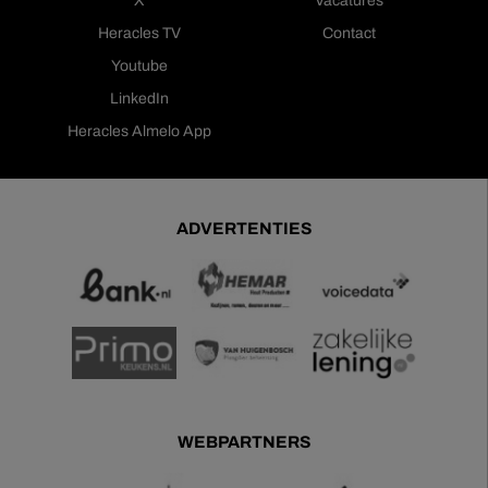
X
Vacatures
Heracles TV
Contact
Youtube
LinkedIn
Heracles Almelo App
ADVERTENTIES
WEBPARTNERS