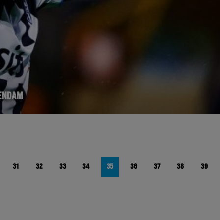
LENDAM
31
32
33
34
35
36
37
38
39