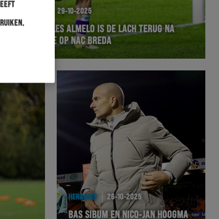
heeft
WEDSTRIJD
29-10-2025
ruiken.
BIJ HERACLES ALMELO IS DE LACH TERUG NA
BEKERZEGE OP NAC BREDA
HERACLES
26-10-2025
BAS SIBUM EN NICO-JAN HOOGMA