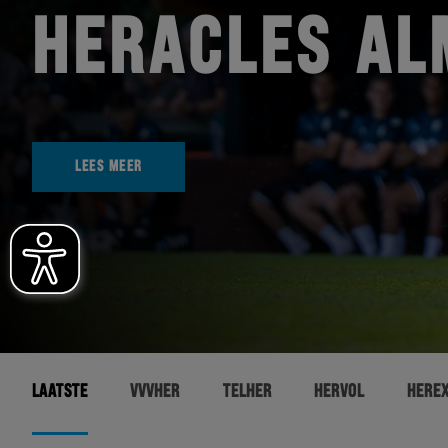
HERACLES AL
LEES MEER
LAATSTE
VVVHER
TELHER
HERVOL
HERE