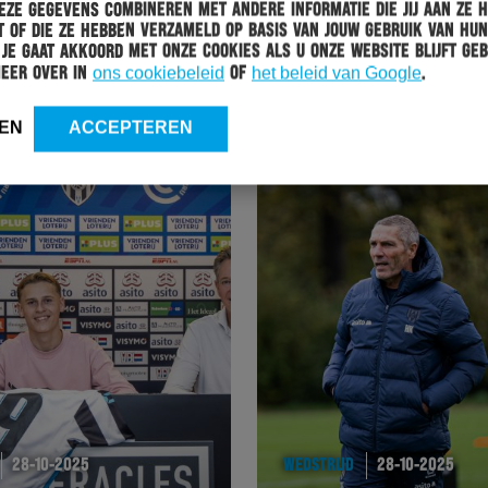
ze gegevens combineren met andere informatie die jij aan ze 
HERACLES
30-10-2025
 of die ze hebben verzameld op basis van jouw gebruik van hun
 Je gaat akkoord met onze cookies als u onze website blijft geb
HERACLES MUSEUM GEOPEND VOORAFGAAND AAN
meer over in
ons cookiebeleid
of
het beleid van Google
.
HERACLES ALMELO – PEC ZWOLLE
EN
ACCEPTEREN
28-10-2025
WEDSTRIJD
28-10-2025