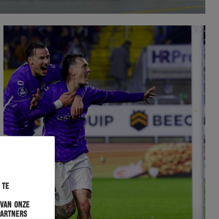
 te
 van onze
partners