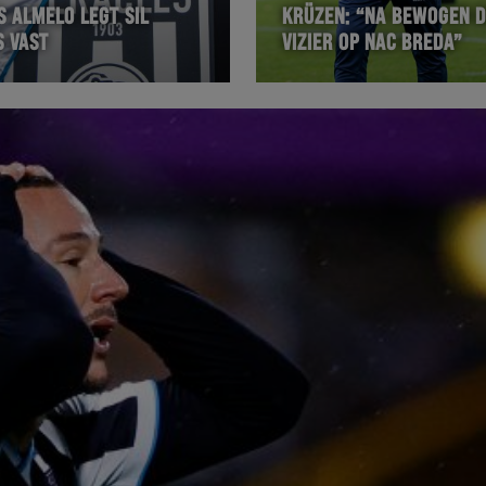
S ALMELO LEGT SIL
KRÜZEN: “NA BEWOGEN 
S VAST
VIZIER OP NAC BREDA”