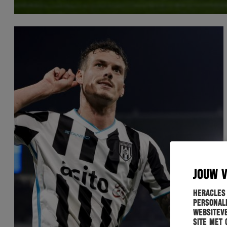
JOUW 
Heracles
personali
websiteve
site met 