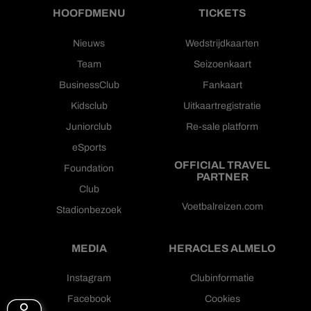
HOOFDMENU
TICKETS
Nieuws
Wedstrijdkaarten
Team
Seizoenkaart
BusinessClub
Fankaart
Kidsclub
Uitkaartregistratie
Juniorclub
Re-sale platform
eSports
OFFICIAL TRAVEL
Foundation
PARTNER
Club
Voetbalreizen.com
Stadionbezoek
MEDIA
HERACLES ALMELO
Instagram
Clubinformatie
Facebook
Cookies