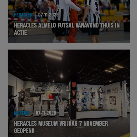
HEREXC
HERACLES
07-11-2025
EXCHER
HERACLES ALMELO FUTSAL VANAVOND THUIS IN
ACTIE
VOLHER
HERTEL
Natuurgras
Wedstrijd
Heracles
MUSEUM
07-11-2025
BusinessClub
HERACLES MUSEUM VRIJDAG 7 NOVEMBER
GEOPEND
Foundation