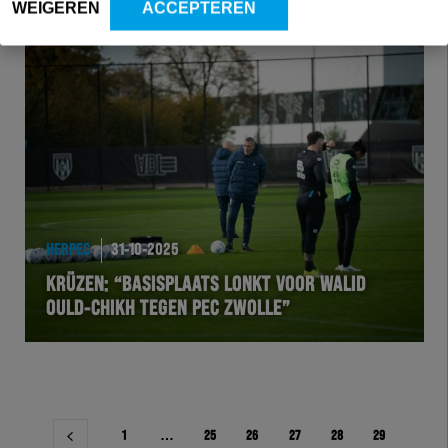
WEIGEREN
ACCEPTEREN
HERPEC
31-10-2025
KRÜZEN: “BASISPLAATS LONKT VOOR WALID
OULD-CHIKH TEGEN PEC ZWOLLE”
Berichtnavigatie
1
…
25
26
27
28
29