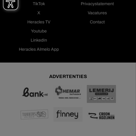
TikTok
Privacystatement
X
Vacatures
Heracles TV
Contact
Youtube
LinkedIn
Heracles Almelo App
ADVERTENTIES