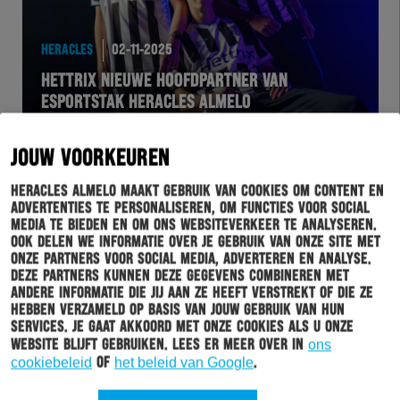
HERACLES
02-11-2025
HETTRIX NIEUWE HOOFDPARTNER VAN
ESPORTSTAK HERACLES ALMELO
JOUW VOORKEUREN
Heracles Almelo maakt gebruik van cookies om content en
advertenties te personaliseren, om functies voor social
media te bieden en om ons websiteverkeer te analyseren.
Ook delen we informatie over je gebruik van onze site met
onze partners voor social media, adverteren en analyse.
Deze partners kunnen deze gegevens combineren met
andere informatie die jij aan ze heeft verstrekt of die ze
hebben verzameld op basis van jouw gebruik van hun
services. Je gaat akkoord met onze cookies als u onze
HERACLES
01-11-2025
website blijft gebruiken. Lees er meer over in
ons
cookiebeleid
of
het beleid van Google
.
PROTOCOL VOOR MEDISCHE SITUATIES OP DE
TRIBUNE