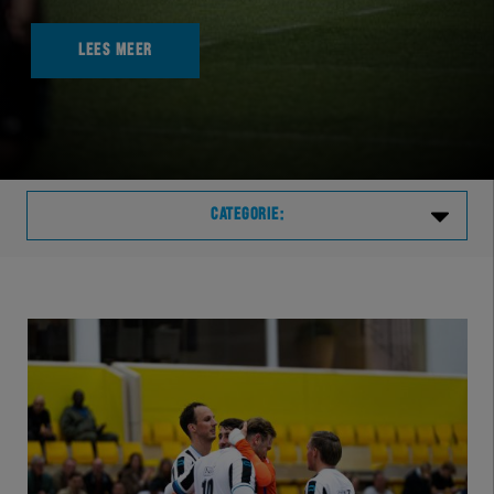
LEES MEER
CATEGORIE:
Laatste
VVVHER
TELHER
HERVOL