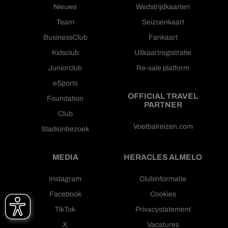
Nieuws
Wedstrijdkaarten
Team
Seizoenkaart
BusinessClub
Fankaart
Kidsclub
Uitkaartregistratie
Juniorclub
Re-sale platform
eSports
OFFICIAL TRAVEL
Foundation
PARTNER
Club
Voetbalreizen.com
Stadionbezoek
MEDIA
HERACLES ALMELO
Instagram
Clubinformatie
Facebook
Cookies
TikTok
Privacystatement
X
Vacatures