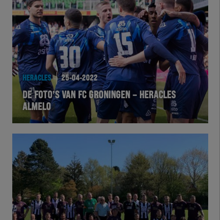
Team Zwart Wit
Futsal
eSports
HERACLES
25-04-2022
Academie
DE FOTO’S VAN FC GRONINGEN – HERACLES
ALMELO