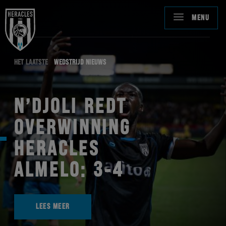
MENU
HET LAATSTE
WEDSTRIJD NIEUWS
N’DJOLI REDT
OVERWINNING
HERACLES
ALMELO: 3-4
LEES MEER