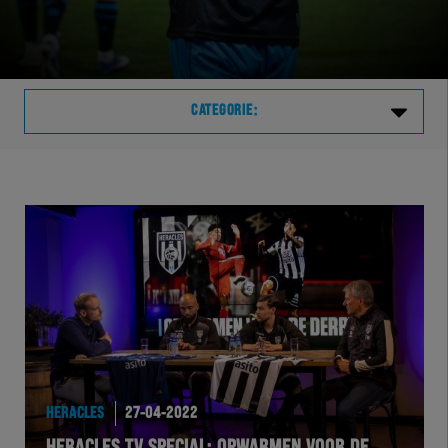
CATEGORIE:
Laatste
VVVHER
TELHER
HERVOL
HEREXC
HERACLES
27-04-2022
EXCHER