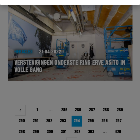
HERACLES
21-04-2022
VERSTEVIGINGEN ONDERSTE RING ERVE ASITO IN
VOLLE GANG
Berichtnavigatie
1
…
285
286
287
288
289
290
291
292
293
294
295
296
297
298
299
300
301
302
303
…
529