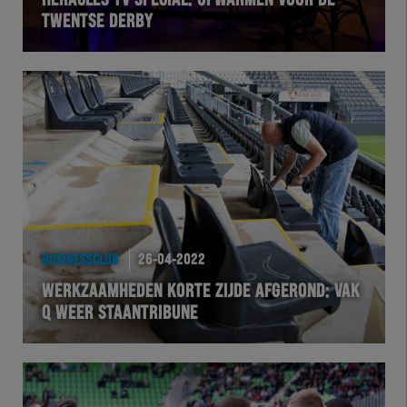
HERACLES TV SPECIAL: OPWARMEN VOOR DE
TWENTSE DERBY
VOLHER
HERTEL
Natuurgras
Wedstrijd
Heracles
BUSINESSCLUB
26-04-2022
BusinessClub
WERKZAAMHEDEN KORTE ZIJDE AFGEROND: VAK
Q WEER STAANTRIBUNE
Foundation
Herakids