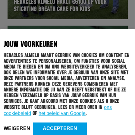
HERACLES ALMELO HAALT €6100 OP VOOR
STICHTING BREATH CARE FOR KIDS
JOUW VOORKEUREN
Heracles Almelo maakt gebruik van cookies om content en
advertenties te personaliseren, om functies voor social
media te bieden en om ons websiteverkeer te analyseren.
Ook delen we informatie over je gebruik van onze site met
onze partners voor social media, adverteren en analyse.
Deze partners kunnen deze gegevens combineren met
HERACLES
21-04-2022
andere informatie die jij aan ze heeft verstrekt of die ze
hebben verzameld op basis van jouw gebruik van hun
DE HISTORIE VAN FC GRONINGEN – HERACLES
services. Je gaat akkoord met onze cookies als u onze
ALMELO
website blijft gebruiken. Lees er meer over in
ons
cookiebeleid
of
het beleid van Google
.
WEIGEREN
ACCEPTEREN