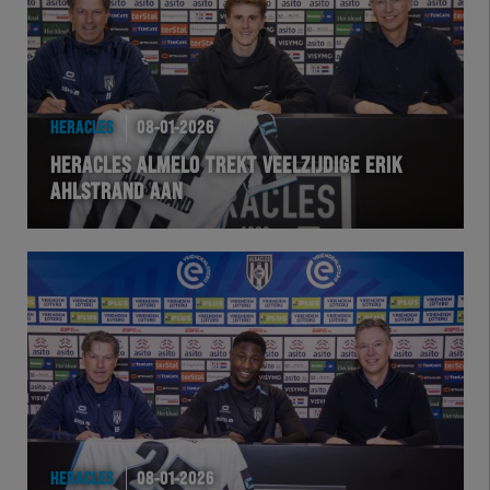
Futsal
eSports
HERACLES
08-01-2026
Academie
HERACLES ALMELO TREKT VEELZIJDIGE ERIK
AHLSTRAND AAN
HERACLES
08-01-2026