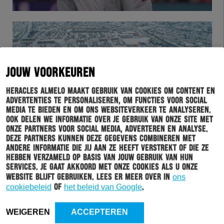
JOUW VOORKEUREN
Heracles Almelo maakt gebruik van cookies om content en
advertenties te personaliseren, om functies voor social
media te bieden en om ons websiteverkeer te analyseren.
Ook delen we informatie over je gebruik van onze site met
onze partners voor social media, adverteren en analyse.
HERACLES
05-01-2026
Deze partners kunnen deze gegevens combineren met
andere informatie die jij aan ze heeft verstrekt of die ze
NIEUWJAARSRECEPTIE AFGELAST
hebben verzameld op basis van jouw gebruik van hun
services. Je gaat akkoord met onze cookies als u onze
website blijft gebruiken. Lees er meer over in
ons
cookiebeleid
of
het beleid van Google
.
WEIGEREN
ACCEPTEREN