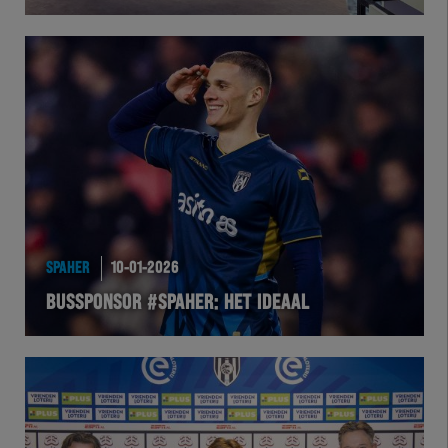
HERTEL
Natuurgras
Wedstrijd
Heracles
BusinessClub
SPAHER
10-01-2026
BUSSPONSOR #SPAHER: HET IDEAAL
Foundation
Herakids
Team Zwart Wit