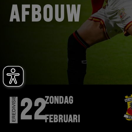
AFBOUW
EREDIVISIE
ZONDAG
22
FEBRUARI