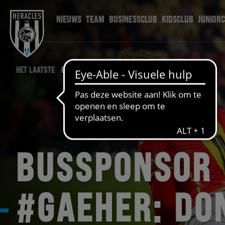
NIEUWS
TEAM
BUSINESSCLUB
KIDSCLUB
JUNIOR
HET LAATSTE
GAEHER NIEUWS
BUSSPONSOR
#GAEHER: DO