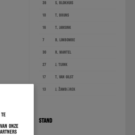
39
S. Blokhuis
10
T. Bruns
16
T. Jansink
7
B. Limbombe
30
R. Mantel
27
J. Tijink
17
T. van Gilst
13
J. Žambůrek
 te
STAND
 van onze
partners