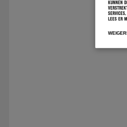
kunnen de
verstrekt
services.
Lees er 
WEIGER