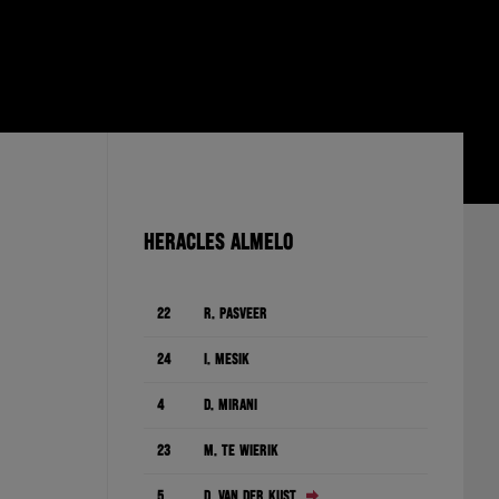
HERACLES ALMELO
22
R. Pasveer
24
I. Mesík
4
D. Mirani
23
M. te Wierik
5
D. van der Kust