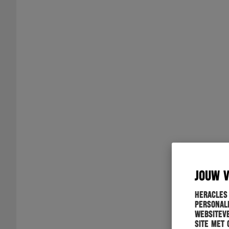
JOUW 
Heracles
personali
websiteve
site met 