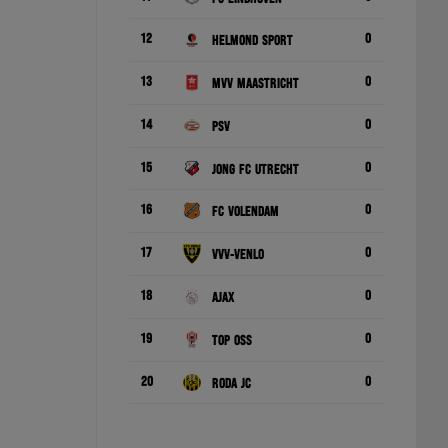
12
0
Helmond Sport
13
0
MVV Maastricht
14
0
PSV
15
0
Jong FC Utrecht
16
0
FC Volendam
17
0
VVV-Venlo
18
0
Ajax
19
0
TOP Oss
20
0
Roda JC