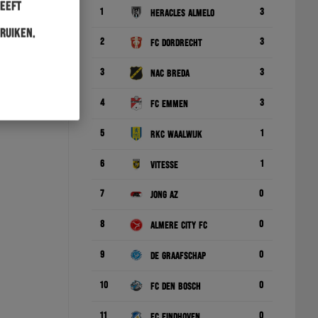
heeft
1
3
Heracles Almelo
ruiken.
2
3
FC Dordrecht
3
3
NAC Breda
4
3
FC Emmen
5
1
RKC Waalwijk
6
1
Vitesse
7
0
Jong AZ
8
0
Almere City FC
9
0
De Graafschap
10
0
FC Den Bosch
11
0
FC Eindhoven