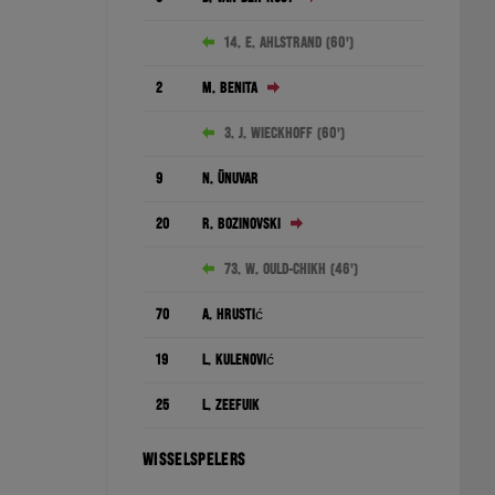
14. E. Ahlstrand (60')
2
M. Benita
3. J. Wieckhoff (60')
9
N. Ünüvar
20
R. Bozinovski
73. W. Ould-Chikh (46')
70
A. Hrustić
19
L. Kulenović
25
L. Zeefuik
WISSELSPELERS