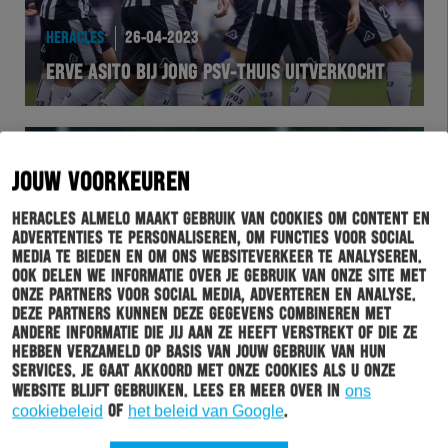
HERACLES
26-04-2023
ERVE ASITO BIJ JONG PSV-THUIS UITVERKOCHT
JOUW VOORKEUREN
Heracles Almelo maakt gebruik van cookies om content en
advertenties te personaliseren, om functies voor social
media te bieden en om ons websiteverkeer te analyseren.
Ook delen we informatie over je gebruik van onze site met
onze partners voor social media, adverteren en analyse.
Deze partners kunnen deze gegevens combineren met
andere informatie die jij aan ze heeft verstrekt of die ze
hebben verzameld op basis van jouw gebruik van hun
HERACLES
26-04-2023
services. Je gaat akkoord met onze cookies als u onze
website blijft gebruiken. Lees er meer over in
ons
DE HISTORIE VAN HERACLES ALMELO – JONG PSV
cookiebeleid
of
het beleid van Google
.