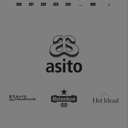
220
221
222
223
224
…
529