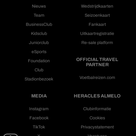
Nieuws
Wedstrijdkaarten
Team
Seizoenkaart
BusinessClub
Fankaart
Kidsclub
Uitkaartregistratie
Juniorclub
Re-sale platform
eSports
OFFICIAL TRAVEL
Foundation
PARTNER
Club
Voetbalreizen.com
Stadionbezoek
MEDIA
HERACLES ALMELO
Instagram
Clubinformatie
Facebook
Cookies
TikTok
Privacystatement