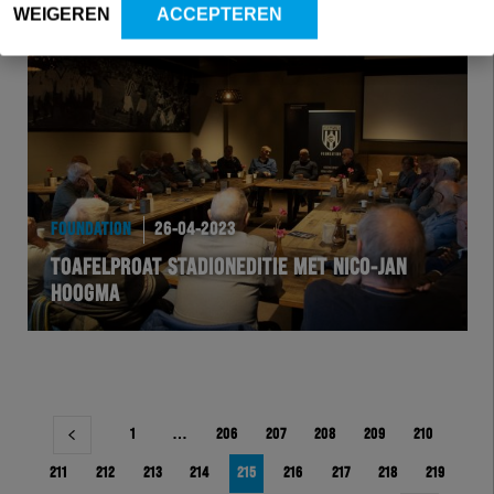
WEIGEREN
ACCEPTEREN
FOUNDATION
26-04-2023
TOAFELPROAT STADIONEDITIE MET NICO-JAN
HOOGMA
Berichtnavigatie
1
…
206
207
208
209
210
211
212
213
214
215
216
217
218
219