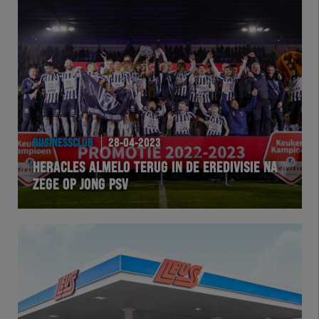
Herakids
Team Zwart Wit
Futsal
eSports
BUSINESSCLUB
28-04-2023
Academie
HERACLES ALMELO TERUG IN DE EREDIVISIE NA
ZEGE OP JONG PSV