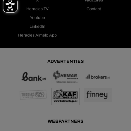
X
Vacatures
Heracles TV
Contact
Youtube
LinkedIn
Heracles Almelo App
ADVERTENTIES
WEBPARTNERS