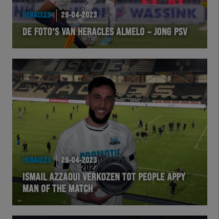
EXCHER
HERACLES
29-04-2023
DE FOTO’S VAN HERACLES ALMELO – JONG PSV
VOLHER
HERTEL
Natuurgras
Wedstrijd
Heracles
HERACLES
29-04-2023
BusinessClub
ISMAIL AZZAOUI VERKOZEN TOT PEOPLE APPY
MAN OF THE MATCH
Foundation