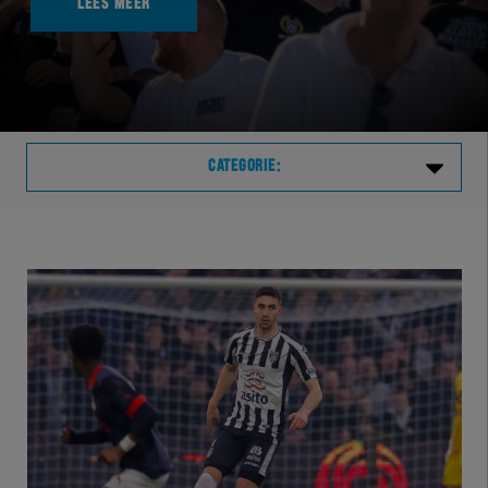
LEES MEER
CATEGORIE:
Laatste
VVVHER
TELHER
HERVOL
HEREXC