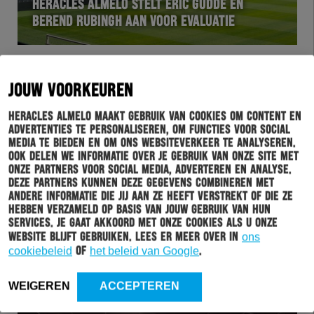
HERACLES ALMELO STELT ERIC GUDDE EN
BEREND RUBINGH AAN VOOR EVALUATIE
JOUW VOORKEUREN
Heracles Almelo maakt gebruik van cookies om content en
advertenties te personaliseren, om functies voor social
media te bieden en om ons websiteverkeer te analyseren.
Ook delen we informatie over je gebruik van onze site met
onze partners voor social media, adverteren en analyse.
Deze partners kunnen deze gegevens combineren met
andere informatie die jij aan ze heeft verstrekt of die ze
HERVOL
26-04-2026
hebben verzameld op basis van jouw gebruik van hun
services. Je gaat akkoord met onze cookies als u onze
HERACLES ALMELO DEGRADEERT UIT
website blijft gebruiken. Lees er meer over in
ons
VRIENDENLOTERIJ EREDIVISIE
cookiebeleid
of
het beleid van Google
.
WEIGEREN
ACCEPTEREN