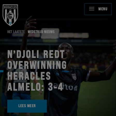
MENU
HET LAATSTE
WEDSTRIJD NIEUWS
N’DJOLI REDT
OVERWINNING
HERACLES
ALMELO: 3-4
LEES MEER