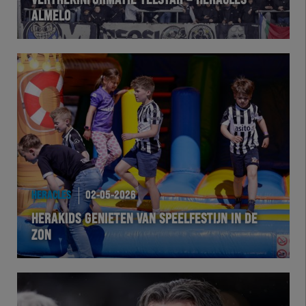
VERTREKINFORMATIE TELSTAR – HERACLES
ALMELO
VOLHER
HERTEL
Natuurgras
Wedstrijd
Heracles
HERACLES
02-05-2026
BusinessClub
HERAKIDS GENIETEN VAN SPEELFESTIJN IN DE
ZON
Foundation
Herakids