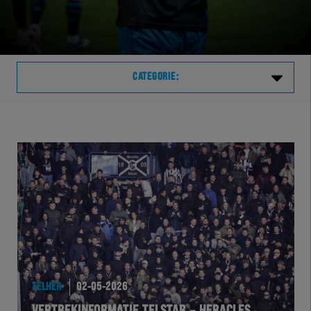
CATEGORIE:
Laatste
VVVHER
TELHER
HERVOL
HEREXC
TELHER
02-05-2026
EXCHER