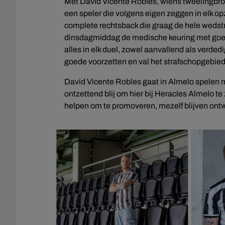
Met David Vicente Robles, wiens tweelingbroe
een speler die volgens eigen zeggen in elk op
complete rechtsback die graag de hele wedstri
dinsdagmiddag de medische keuring met goed 
alles in elk duel, zowel aanvallend als verded
goede voorzetten en val het strafschopgebie
David Vicente Robles gaat in Almelo spelen me
ontzettend blij om hier bij Heracles Almelo te 
helpen om te promoveren, mezelf blijven ontwi