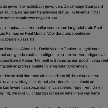
es de gewenste rechtsback gevonden. De 27-jarige Spanjaard
 Murcia en had een transfervrije status. Hij tekende in het
n met een optie voor nog een jaar.
ijn loopbaan als voetballer voerde hem langs clubs als Real
Las Palmas en Real Murcia. Voor die clubs speelde de
 2 goals en 6 assists.
arom Heracles Almelo bij David Vicente Robles is uitgekomen.
et een goede voetbalintelligentie en is zowel verdedigend als
ecteur Ernest Faber. “Hij heeft in Spanje op een goed niveau veel
liteit en professionaliteit die wij belangrijk vinden.”
worden en sluit daarmee uitstekend aan bij de cultuur die we
 ervan overtuigd dat hij met zijn intensiteit, snelheid en
 kan leveren aan onze manier van spelen. Tegelijkertijd zien
eling. We kijken uit naar zijn komst en heten hem van harte