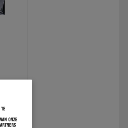
 te
 van onze
partners