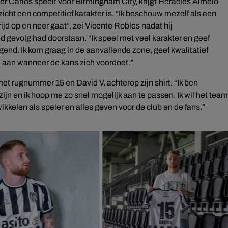
r Carlos speelt voor Birmingham City, krijgt Heracles Almelo
zicht een competitief karakter is. “Ik beschouw mezelf als een
jd op en neer gaat”, zei Vicente Robles nadat hij
gevolg had doorstaan. “Ik speel met veel karakter en geef
igend. Ik kom graag in de aanvallende zone, geef kwalitatief
d aan wanneer de kans zich voordoet.”
t rugnummer 15 en David V. achterop zijn shirt. “Ik ben
zijn en ik hoop me zo snel mogelijk aan te passen. Ik wil het team
kkelen als speler en alles geven voor de club en de fans.”