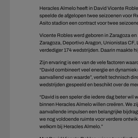
Heracles Almelo heeft in David Vicente Robl
speelde de afgelopen twee seizoenen voor Real
Asito stadion een contract voor twee seizoene
Vicente Robles werd geboren in Zaragoza en z
Zaragoza, Deportivo Aragon, Unionistas CF, 
verdediger 174 wedstrijden. Daarin maakte hij
Zijn ervaring is een van de vele factoren wa
“David combineert veel energie en dynamiek m
aanvallend van waarde”, vertelt technisch dir
wedstrijden gespeeld en beschikt over de menta
“David is een speler die iedere dag beter wil 
binnen Heracles Almelo willen creëren. We zijn
aanvallende impulsen een belangrijke bijdrage
we nog voldoende ruimte voor verdere ontwikk
welkom bij Heracles Almelo.”