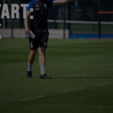
ART:
K