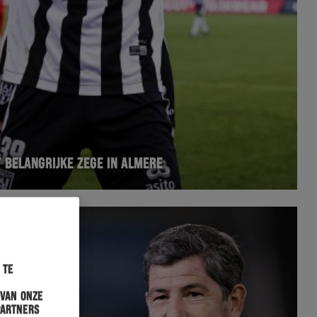
 BELANGRIJKE ZEGE IN ALMERE
 te
 van onze
partners