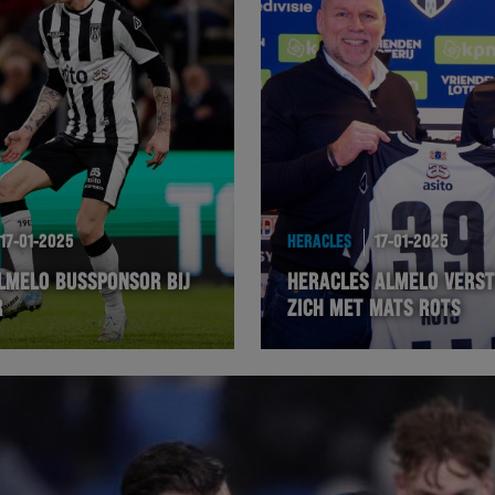
17-01-2025
HERACLES
17-01-2025
LMELO BUSSPONSOR BIJ
HERACLES ALMELO VERS
R
ZICH MET MATS ROTS