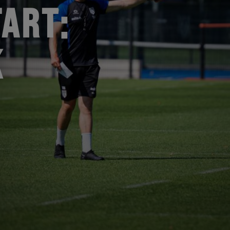
ART:
K