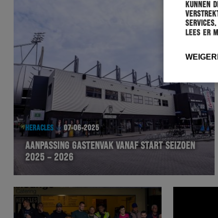
kunnen de
verstrekt
services.
Lees er 
WEIGER
HERACLES
07-06-2025
AANPASSING GASTENVAK VANAF START SEIZOEN
2025 – 2026