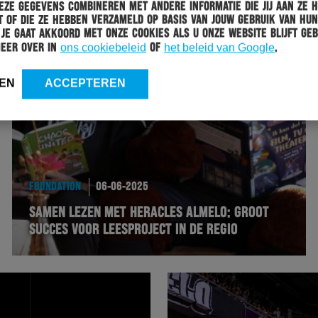
ze gegevens combineren met andere informatie die jij aan ze 
 of die ze hebben verzameld op basis van jouw gebruik van hun
 Je gaat akkoord met onze cookies als u onze website blijft geb
meer over in
ons cookiebeleid
of
het beleid van Google
.
EN
ACCEPTEREN
FOUNDATION
06-06-2025
SAMEN LEZEN MET HERACLES ALMELO: GROOT
SUCCES VOOR LEESPROJECT IN DE REGIO