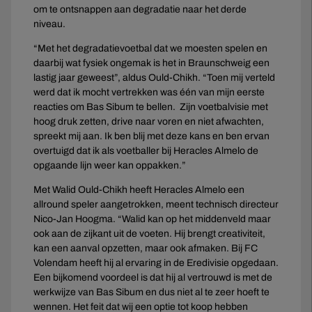
om te ontsnappen aan degradatie naar het derde
niveau.
“Met het degradatievoetbal dat we moesten spelen en
daarbij wat fysiek ongemak is het in Braunschweig een
lastig jaar geweest”, aldus Ould-Chikh. “Toen mij verteld
werd dat ik mocht vertrekken was één van mijn eerste
reacties om Bas Sibum te bellen. Zijn voetbalvisie met
hoog druk zetten, drive naar voren en niet afwachten,
spreekt mij aan. Ik ben blij met deze kans en ben ervan
overtuigd dat ik als voetballer bij Heracles Almelo de
opgaande lijn weer kan oppakken.”
Met Walid Ould-Chikh heeft Heracles Almelo een
allround speler aangetrokken, meent technisch directeur
Nico-Jan Hoogma. “Walid kan op het middenveld maar
ook aan de zijkant uit de voeten. Hij brengt creativiteit,
kan een aanval opzetten, maar ook afmaken. Bij FC
Volendam heeft hij al ervaring in de Eredivisie opgedaan.
Een bijkomend voordeel is dat hij al vertrouwd is met de
werkwijze van Bas Sibum en dus niet al te zeer hoeft te
wennen. Het feit dat wij een optie tot koop hebben