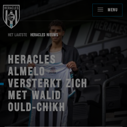
MENU
HET LAATSTE
HERACLES NIEUWS
HERACLES
ALMELO
VERSTERKT ZICH
MET WALID
OULD-CHIKH