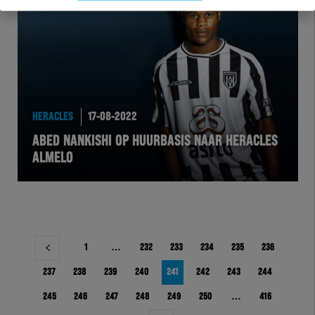
HERACLES
17-08-2022
ABED NANKISHI OP HUURBASIS NAAR HERACLES
ALMELO
Berichtnavigatie
1
…
232
233
234
235
236
237
238
239
240
241
242
243
244
245
246
247
248
249
250
…
416