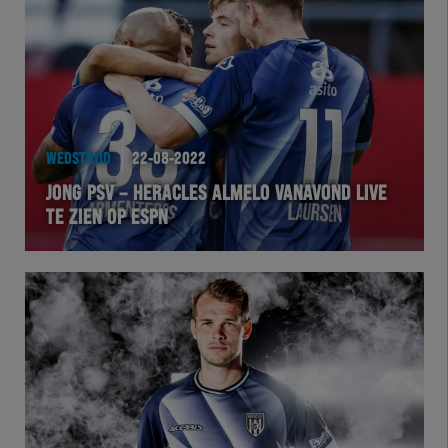
Team Zwart Wit
Futsal
eSports
WEDSTRIJD
22-08-2022
Academie
JONG PSV – HERACLES ALMELO VANAVOND LIVE
TE ZIEN OP ESPN