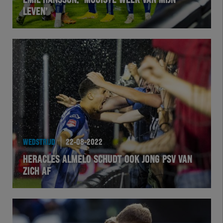
EMIL HANSSON: ‘MOOISTE WEEK VAN MIJN
LEVEN’
VOLHER
HERTEL
Natuurgras
Wedstrijd
Heracles
WEDSTRIJD
22-08-2022
BusinessClub
HERACLES ALMELO SCHUDT OOK JONG PSV VAN
ZICH AF
Foundation
Herakids