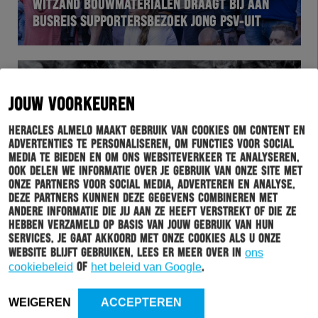
WITZAND BOUWMATERIALEN DRAAGT BIJ AAN
BUSREIS SUPPORTERSBEZOEK JONG PSV-UIT
JOUW VOORKEUREN
Heracles Almelo maakt gebruik van cookies om content en
advertenties te personaliseren, om functies voor social
media te bieden en om ons websiteverkeer te analyseren.
Ook delen we informatie over je gebruik van onze site met
onze partners voor social media, adverteren en analyse.
Deze partners kunnen deze gegevens combineren met
HERACLES
18-08-2022
andere informatie die jij aan ze heeft verstrekt of die ze
hebben verzameld op basis van jouw gebruik van hun
THUISTENUE 2022-2023 VANAF NU
services. Je gaat akkoord met onze cookies als u onze
VERKRIJGBAAR
website blijft gebruiken. Lees er meer over in
ons
cookiebeleid
of
het beleid van Google
.
WEIGEREN
ACCEPTEREN