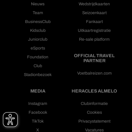
Nieuws
Wedstrijdkaarten
Team
Seizoenkaart
BusinessClub
Fankaart
Kidsclub
Uitkaartregistratie
Juniorclub
Re-sale platform
eSports
OFFICIAL TRAVEL
Foundation
PARTNER
Club
Voetbalreizen.com
Stadionbezoek
MEDIA
HERACLES ALMELO
Instagram
Clubinformatie
Facebook
Cookies
TikTok
Privacystatement
X
Vacatures