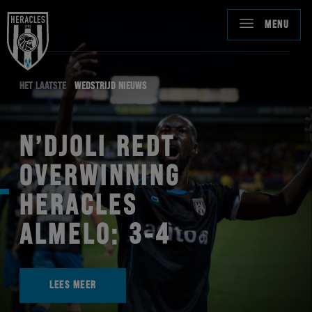
MENU
HET LAATSTE
WEDSTRIJD NIEUWS
N’DJOLI REDT
OVERWINNING
HERACLES
ALMELO: 3-4
LEES MEER