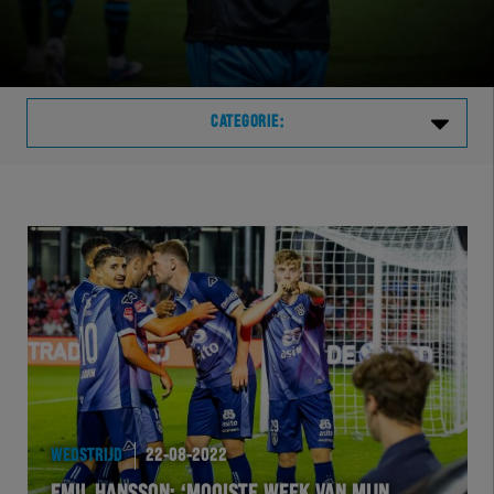
CATEGORIE:
Laatste
VVVHER
TELHER
HERVOL
HEREXC
WEDSTRIJD
22-08-2022
EXCHER