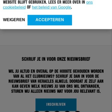
website blijft gebruiken. Lees er meer over in
ons
cookiebeleid
of
het beleid van Google
.
WEIGEREN
ACCEPTEREN
Schrijf je in voor onze nieuwsbrief
Wil jij altijd en overal op de hoogte gehouden worden
van al het clubnieuws? Schrijf je dan in voor de
nieuwsbrief van Heracles Almelo. Doordat je zelf aan
kan geven welk nieuws jij van ons wil ontvangen,
sturen wij alleen nieuws wat voor jou relevant is.
INSCHRIJVEN