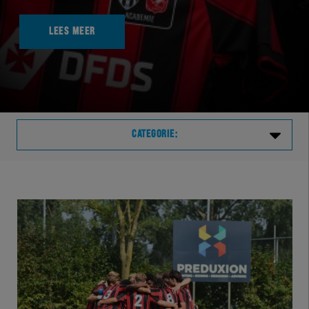
LEES MEER
CATEGORIE:
Laatste
VVVHER
TELHER
HERVOL