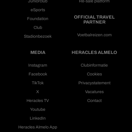
Juniorclub
Re-sale platform
eSports
OFFICIAL TRAVEL
Foundation
PARTNER
Club
Voetbalreizen.com
Stadionbezoek
MEDIA
HERACLES ALMELO
Instagram
Clubinformatie
Facebook
Cookies
TikTok
Privacystatement
X
Vacatures
Heracles TV
Contact
Youtube
LinkedIn
Heracles Almelo App