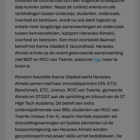
ondanks de coronacrisis toch een volgende strategische
stap kunnen zetten. Naast de (online) events en alle
verbindingen tussen onderwijs, studenten, onderzoek,
overheid en bedrijven, wordt nu ook sterk ingezet op
enkele meer langdurige samenwerkingen en onderzoek
tussen kennisinstituten, topsport (Heracles Almelo),
overheid en bedrijven. Een mooi voorbeeld daarvan
betreft het thema Vitaliteit & Gezondheid. Heracles
Almelo is trots op de recent gelanceerde samenwerking
met MST en ROC van Twente, waarover
hier
meer te
lezen is.
Rondom hetzelfde thema Vitaliteit werkt Heracles
Almelo samen met haar innovatiepartners VDL-ETG,
Benchmark, ETC, Urenco, ROC van Twente, gemeente
Almelo en STODT aan de oprichting en inhoud van de 3T
High Tech Academy. Dit betreft een extra
onderwijsdimensie voor BBL-studenten van ROC van
Twente (niveau 3 en 4), waarin mentale aspecten als
doorzettingsvermogen en fysieke elementen uit de
topsportomgeving van Heracles Almelo worden
gecombineerd met power skills uit het bedrijfsleven. De