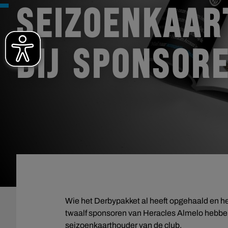
SEIZOENKAAR
BIJ SPONSOR
Wie het Derbypakket al heeft opgehaald en he
twaalf sponsoren van Heracles Almelo hebben 
seizoenkaarthouder van de club.