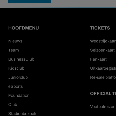
HOOFDMENU
TICKETS
Nieuws
Wedstrijdkaar
Team
Seizoenkaart
BusinessClub
Fankaart
Kidsclub
Uitkaartregist
Juniorclub
Re-sale platf
eSports
OFFICIAL 
Foundation
Club
Voetbalreize
Stadionbezoek