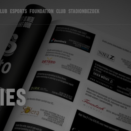
CLUB
ESPORTS
FOUNDATION
CLUB
STADIONBEZOEK
IES