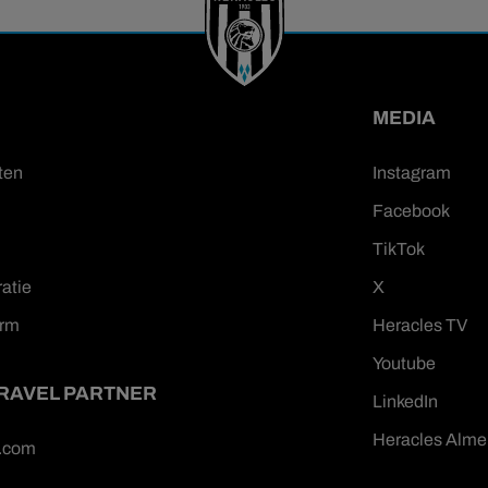
MEDIA
ten
Instagram
Facebook
TikTok
ratie
X
orm
Heracles TV
Youtube
TRAVEL PARTNER
LinkedIn
Heracles Alme
n.com