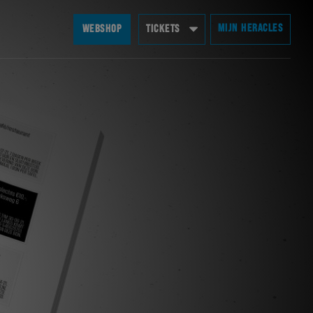
MIJN HERACLES
WEBSHOP
TICKETS