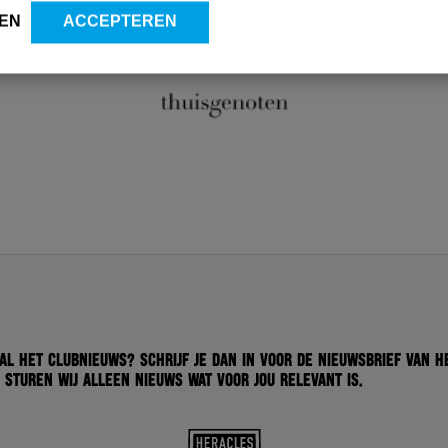
EN
ACCEPTEREN
 al het clubnieuws? Schrijf je dan in voor de nieuwsbrief van H
 sturen wij alleen nieuws wat voor jou relevant is.