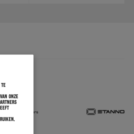
 te
 van onze
partners
heeft
ruiken.