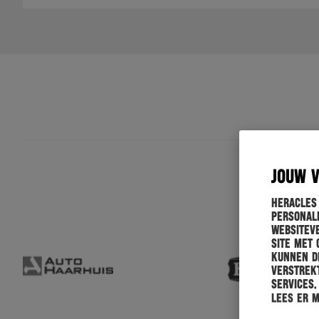
JOUW 
Heracles
personali
websiteve
site met 
kunnen de
verstrekt
services.
Lees er 