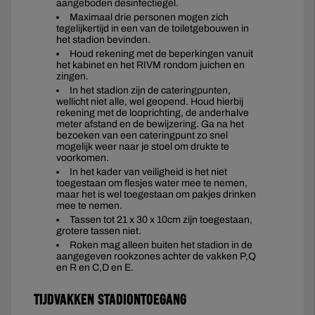
aangeboden desinfectiegel.
Maximaal drie personen mogen zich
tegelijkertijd in een van de toiletgebouwen in
het stadion bevinden.
Houd rekening met de beperkingen vanuit
het kabinet en het RIVM rondom juichen en
zingen.
In het stadion zijn de cateringpunten,
wellicht niet alle, wel geopend. Houd hierbij
rekening met de looprichting, de anderhalve
meter afstand en de bewijzering. Ga na het
bezoeken van een cateringpunt zo snel
mogelijk weer naar je stoel om drukte te
voorkomen.
In het kader van veiligheid is het niet
toegestaan om flesjes water mee te nemen,
maar het is wel toegestaan om pakjes drinken
mee te nemen.
Tassen tot 21 x 30 x 10cm zijn toegestaan,
grotere tassen niet.
Roken mag alleen buiten het stadion in de
aangegeven rookzones achter de vakken P,Q
en R en C,D en E.
Tijdvakken stadiontoegang