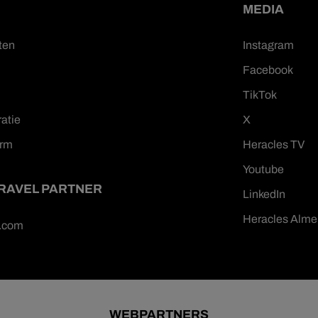
MEDIA
ten
Instagram
Facebook
TikTok
ratie
X
orm
Heracles TV
Youtube
TRAVEL PARTNER
LinkedIn
Heracles Alme
n.com
WEBPARTNERS