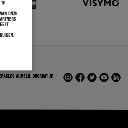
 te
 van onze
partners
heeft
ruiken.
eracles Almelo. Doordat je