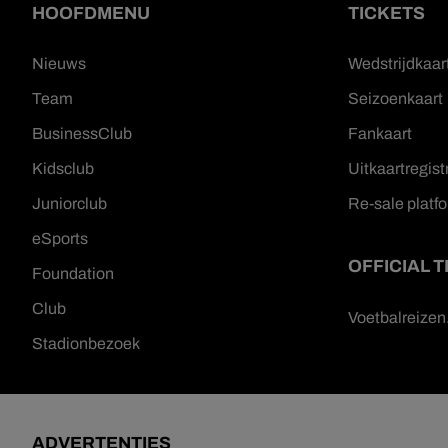
HOOFDMENU
TICKETS
Nieuws
Wedstrijdkaar
Team
Seizoenkaart
BusinessClub
Fankaart
Kidsclub
Uitkaartregist
Juniorclub
Re-sale platf
eSports
OFFICIAL 
Foundation
Club
Voetbalreize
Stadionbezoek
ADVERTENTIES