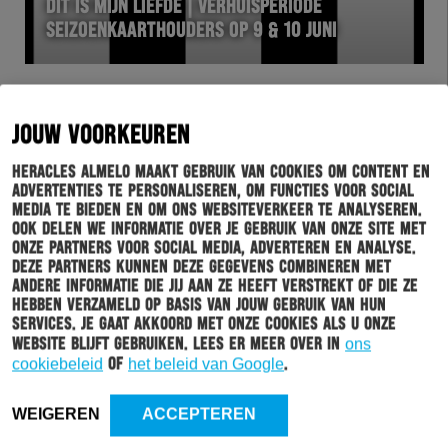
DIT IS MIJN LIEFDE | VERHUISPERIODE
SEIZOENKAARTHOUDERS OP 9 & 10 JUNI
JOUW VOORKEUREN
Heracles Almelo maakt gebruik van cookies om content en
advertenties te personaliseren, om functies voor social
media te bieden en om ons websiteverkeer te analyseren.
Ook delen we informatie over je gebruik van onze site met
onze partners voor social media, adverteren en analyse.
Deze partners kunnen deze gegevens combineren met
andere informatie die jij aan ze heeft verstrekt of die ze
hebben verzameld op basis van jouw gebruik van hun
HERACLES
04-06-2026
services. Je gaat akkoord met onze cookies als u onze
website blijft gebruiken. Lees er meer over in
ons
WALID OULD-CHIKH VOOR 3 JAAR VASTGELEGD
cookiebeleid
of
het beleid van Google
.
WEIGEREN
ACCEPTEREN