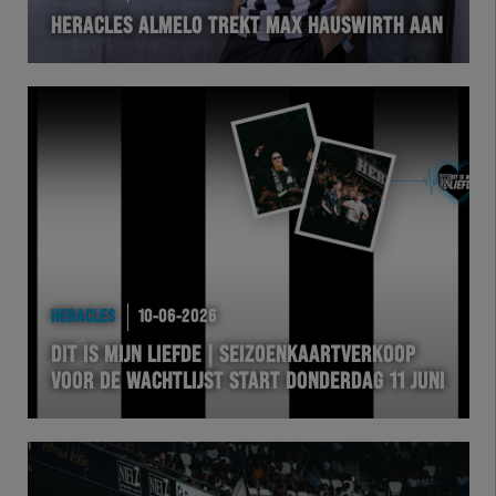
HERACLES ALMELO TREKT MAX HAUSWIRTH AAN
VOLHER
HERTEL
Natuurgras
Wedstrijd
Heracles
HERACLES
10-06-2026
BusinessClub
DIT IS MIJN LIEFDE | SEIZOENKAARTVERKOOP
VOOR DE WACHTLIJST START DONDERDAG 11 JUNI
Foundation
Herakids