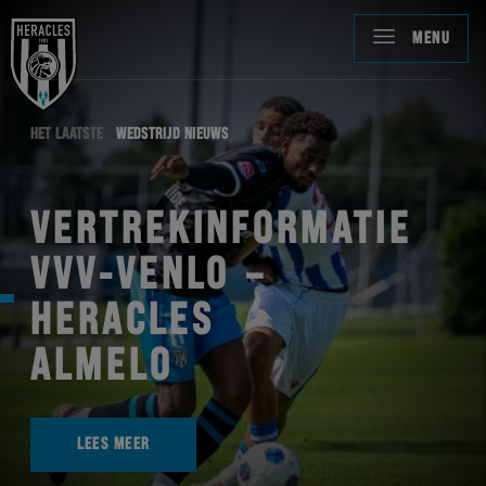
MENU
HET LAATSTE
WEDSTRIJD NIEUWS
VERTREKINFORMATIE
VVV-VENLO –
HERACLES
ALMELO
LEES MEER