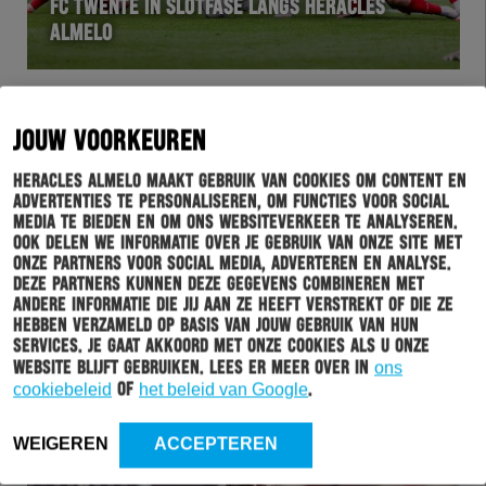
FC TWENTE IN SLOTFASE LANGS HERACLES
ALMELO
JOUW VOORKEUREN
Heracles Almelo maakt gebruik van cookies om content en
advertenties te personaliseren, om functies voor social
media te bieden en om ons websiteverkeer te analyseren.
Ook delen we informatie over je gebruik van onze site met
onze partners voor social media, adverteren en analyse.
Deze partners kunnen deze gegevens combineren met
WEDSTRIJD
05-10-2025
andere informatie die jij aan ze heeft verstrekt of die ze
hebben verzameld op basis van jouw gebruik van hun
WEEK VAN DE SCHEIDSRECHTER: ALLARD
services. Je gaat akkoord met onze cookies als u onze
LINDHOUT ONTVANGT PRESENTJE VOORAFGAAND
website blijft gebruiken. Lees er meer over in
ons
AAN TWENTSE DERBY
cookiebeleid
of
het beleid van Google
.
WEIGEREN
ACCEPTEREN