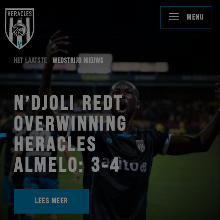
MENU
HET LAATSTE
WEDSTRIJD NIEUWS
N’DJOLI REDT
OVERWINNING
HERACLES
ALMELO: 3-4
LEES MEER