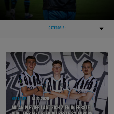
CATEGORIE:
Laatste
VVVHER
TELHER
HERVOL
HEREXC
HERACLES
14-10-2025
MILAN PLEVIER LAAT ZICH ZIEN IN EERSTE
EXCHER