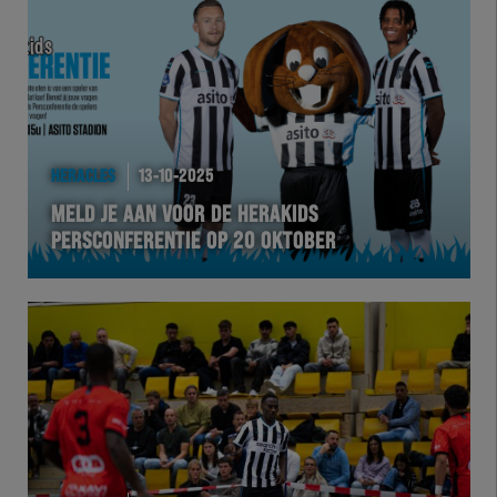
Team Zwart Wit
Futsal
eSports
HERACLES
13-10-2025
Academie
MELD JE AAN VOOR DE HERAKIDS
PERSCONFERENTIE OP 20 OKTOBER