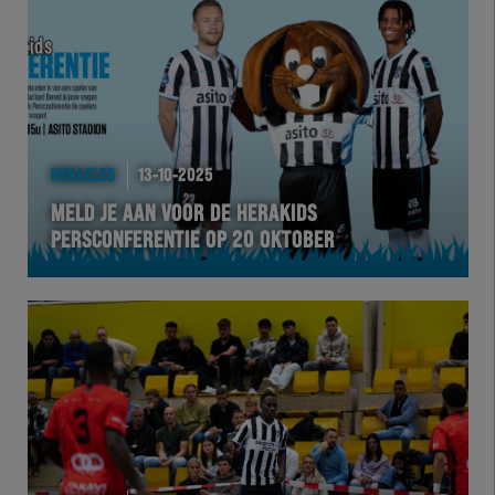
Team Zwart Wit
Futsal
eSports
HERACLES
13-10-2025
Academie
MELD JE AAN VOOR DE HERAKIDS
PERSCONFERENTIE OP 20 OKTOBER