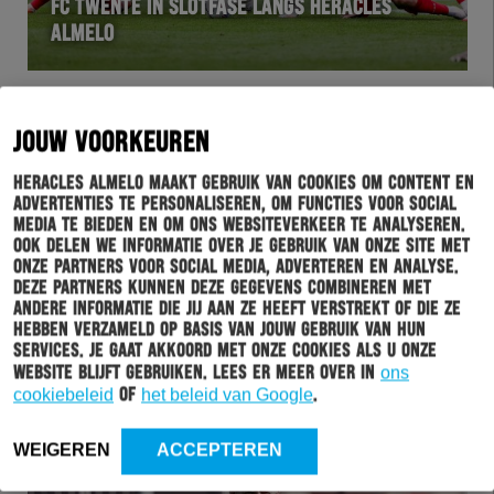
FC TWENTE IN SLOTFASE LANGS HERACLES
ALMELO
JOUW VOORKEUREN
Heracles Almelo maakt gebruik van cookies om content en
advertenties te personaliseren, om functies voor social
media te bieden en om ons websiteverkeer te analyseren.
Ook delen we informatie over je gebruik van onze site met
onze partners voor social media, adverteren en analyse.
Deze partners kunnen deze gegevens combineren met
WEDSTRIJD
05-10-2025
andere informatie die jij aan ze heeft verstrekt of die ze
hebben verzameld op basis van jouw gebruik van hun
WEEK VAN DE SCHEIDSRECHTER: ALLARD
services. Je gaat akkoord met onze cookies als u onze
LINDHOUT ONTVANGT PRESENTJE VOORAFGAAND
website blijft gebruiken. Lees er meer over in
ons
AAN TWENTSE DERBY
cookiebeleid
of
het beleid van Google
.
WEIGEREN
ACCEPTEREN