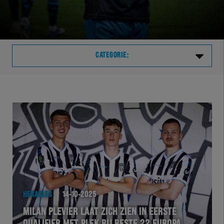
CATEGORIE:
Laatste
VVVHER
TELHER
HERVOL
HEREXC
HERACLES
14-10-2025
MILAN PLEVIER LAAT ZICH ZIEN IN EERSTE
EXCHER