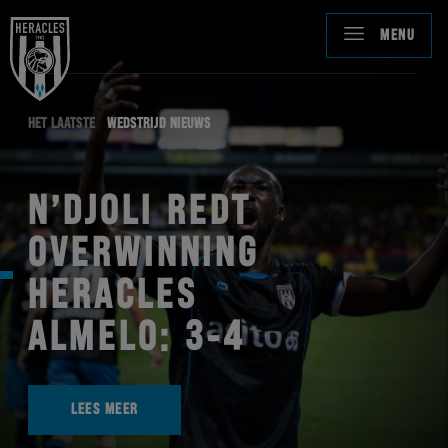
MENU
HET LAATSTE
WEDSTRIJD NIEUWS
N’DJOLI REDT
OVERWINNING
HERACLES
ALMELO: 3-4
LEES MEER