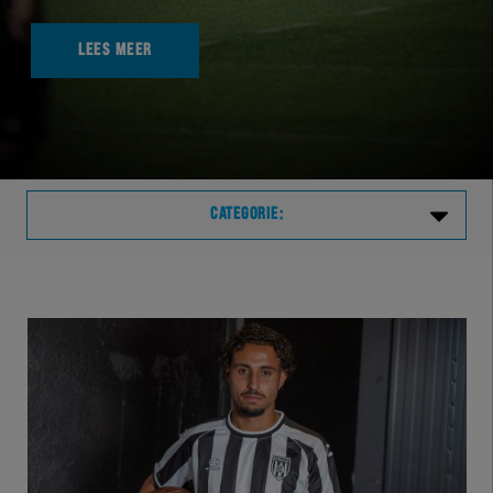
LEES MEER
CATEGORIE:
Laatste
VVVHER
TELHER
HERVOL