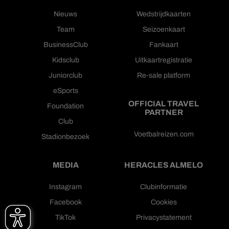
Nieuws
Wedstrijdkaarten
Team
Seizoenkaart
BusinessClub
Fankaart
Kidsclub
Uitkaartregistratie
Juniorclub
Re-sale platform
eSports
OFFICIAL TRAVEL
Foundation
PARTNER
Club
Voetbalreizen.com
Stadionbezoek
MEDIA
HERACLES ALMELO
Instagram
Clubinformatie
Facebook
Cookies
TikTok
Privacystatement