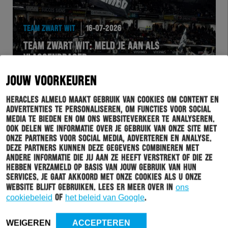
TEAM ZWART WIT
16-07-2026
TEAM ZWART WIT: MELD JE AAN ALS
VLAGGENDRAGER
JOUW VOORKEUREN
Heracles Almelo maakt gebruik van cookies om content en
advertenties te personaliseren, om functies voor social
media te bieden en om ons websiteverkeer te analyseren.
Ook delen we informatie over je gebruik van onze site met
onze partners voor social media, adverteren en analyse.
Deze partners kunnen deze gegevens combineren met
andere informatie die jij aan ze heeft verstrekt of die ze
hebben verzameld op basis van jouw gebruik van hun
services. Je gaat akkoord met onze cookies als u onze
website blijft gebruiken. Lees er meer over in
ons
HERACLES
16-07-2026
cookiebeleid
of
het beleid van Google
.
DE TEAM ZWART WIT WEDSTRIJD KOMT ER
WEER AAN: HERACLES ALMELO – VITESSE
WEIGEREN
ACCEPTEREN