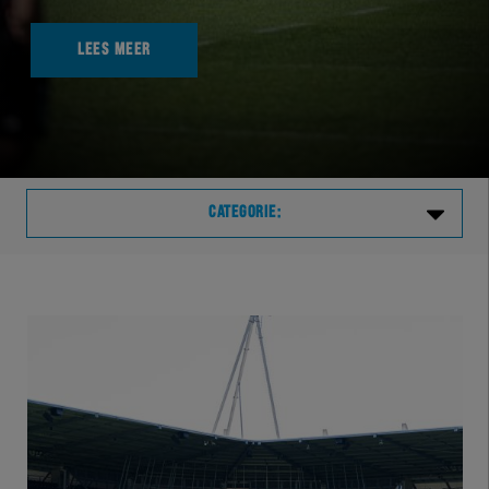
LEES MEER
CATEGORIE:
Laatste
VVVHER
TELHER
HERVOL