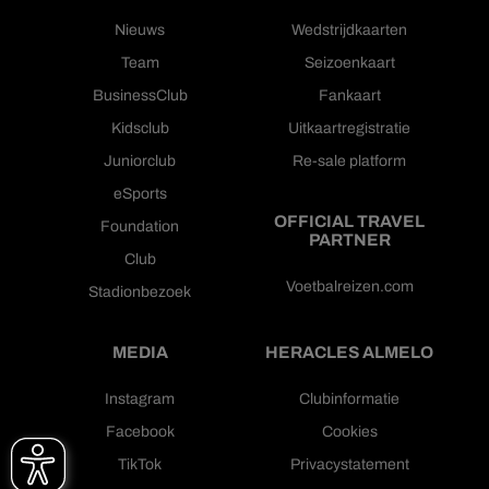
Nieuws
Wedstrijdkaarten
Team
Seizoenkaart
BusinessClub
Fankaart
Kidsclub
Uitkaartregistratie
Juniorclub
Re-sale platform
eSports
OFFICIAL TRAVEL
Foundation
PARTNER
Club
Voetbalreizen.com
Stadionbezoek
MEDIA
HERACLES ALMELO
Instagram
Clubinformatie
Facebook
Cookies
TikTok
Privacystatement