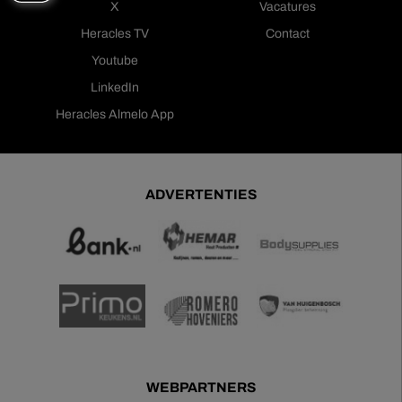
X
Vacatures
Heracles TV
Contact
Youtube
LinkedIn
Heracles Almelo App
ADVERTENTIES
WEBPARTNERS