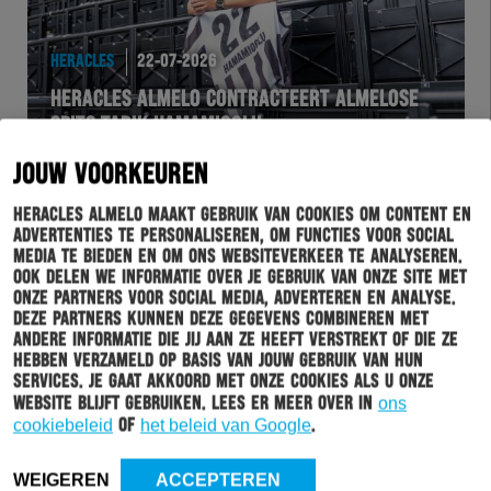
HERACLES
22-07-2026
HERACLES ALMELO CONTRACTEERT ALMELOSE
SPITS TARIK HAMAMIOGLU
JOUW VOORKEUREN
Heracles Almelo maakt gebruik van cookies om content en
advertenties te personaliseren, om functies voor social
media te bieden en om ons websiteverkeer te analyseren.
Ook delen we informatie over je gebruik van onze site met
onze partners voor social media, adverteren en analyse.
Deze partners kunnen deze gegevens combineren met
andere informatie die jij aan ze heeft verstrekt of die ze
hebben verzameld op basis van jouw gebruik van hun
services. Je gaat akkoord met onze cookies als u onze
website blijft gebruiken. Lees er meer over in
ons
cookiebeleid
of
het beleid van Google
.
HERACLES
20-07-2026
OUD-SPELER HANS ROORDINK (82) OVERLEDEN
WEIGEREN
ACCEPTEREN