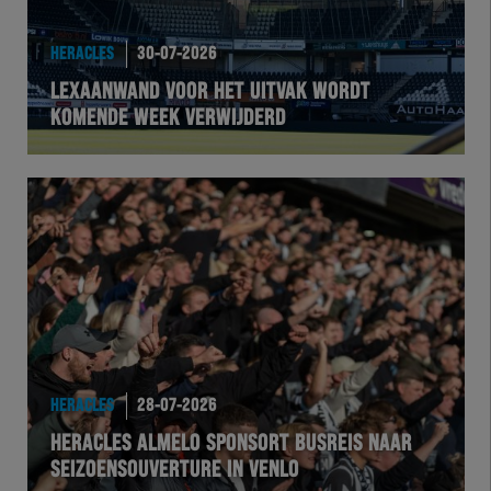
HEREXC
HERACLES
30-07-2026
EXCHER
LEXAANWAND VOOR HET UITVAK WORDT
KOMENDE WEEK VERWIJDERD
VOLHER
HERTEL
Natuurgras
Wedstrijd
Heracles
HERACLES
28-07-2026
BusinessClub
HERACLES ALMELO SPONSORT BUSREIS NAAR
SEIZOENSOUVERTURE IN VENLO
Foundation