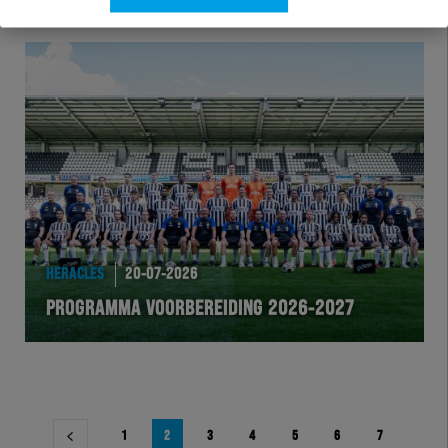
HERACLES
20-07-2026
PROGRAMMA VOORBEREIDING 2026-2027
Berichtnavigatie
1
2
3
4
5
6
7