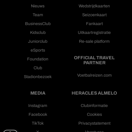
Nieuws
Wedstrijdkaarten
Team
Seizoenkaart
BusinessClub
Fankaart
Kidsclub
Uitkaartregistratie
Juniorclub
Re-sale platform
eSports
OFFICIAL TRAVEL
Foundation
PARTNER
Club
Voetbalreizen.com
Stadionbezoek
MEDIA
HERACLES ALMELO
Instagram
Clubinformatie
Facebook
Cookies
TikTok
Privacystatement