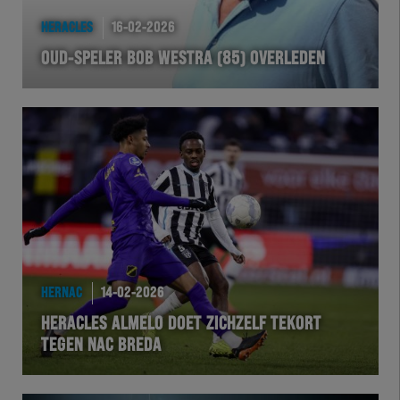
EXCHER
HERACLES
16-02-2026
OUD-SPELER BOB WESTRA (85) OVERLEDEN
VOLHER
HERTEL
Natuurgras
Wedstrijd
Heracles
HERNAC
14-02-2026
BusinessClub
HERACLES ALMELO DOET ZICHZELF TEKORT
TEGEN NAC BREDA
Foundation