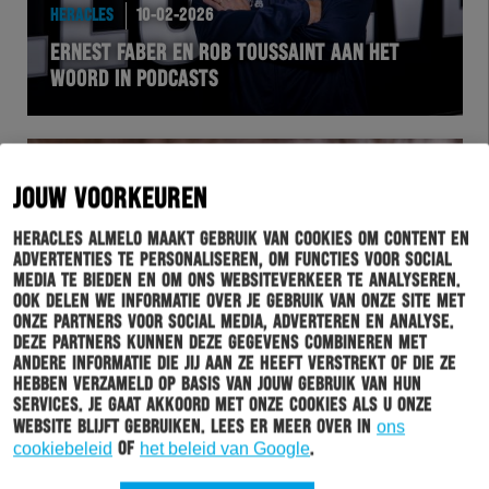
HERACLES
10-02-2026
ERNEST FABER EN ROB TOUSSAINT AAN HET
WOORD IN PODCASTS
JOUW VOORKEUREN
Heracles Almelo maakt gebruik van cookies om content en
advertenties te personaliseren, om functies voor social
media te bieden en om ons websiteverkeer te analyseren.
Ook delen we informatie over je gebruik van onze site met
onze partners voor social media, adverteren en analyse.
Deze partners kunnen deze gegevens combineren met
andere informatie die jij aan ze heeft verstrekt of die ze
WEDSTRIJD
09-02-2026
hebben verzameld op basis van jouw gebruik van hun
KULENOVIC SCHIET HERACLES ALMELO IN
services. Je gaat akkoord met onze cookies als u onze
website blijft gebruiken. Lees er meer over in
ons
OEFENDUEL LANGS ROT-WEISS ESSEN
cookiebeleid
of
het beleid van Google
.