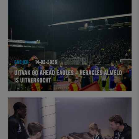
Herakids
Team Zwart Wit
Futsal
eSports
GAEHER
14-02-2026
Academie
UITVAK GO AHEAD EAGLES – HERACLES ALMELO
IS UITVERKOCHT