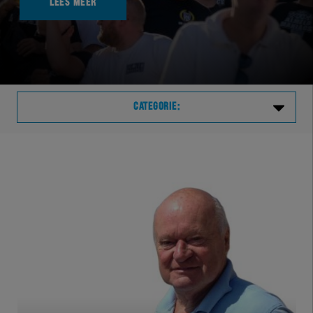
LEES MEER
CATEGORIE:
Laatste
VVVHER
TELHER
HERVOL
HEREXC