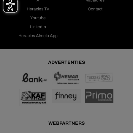
X
Vacatures
Heracles TV
Contact
Youtube
LinkedIn
Heracles Almelo App
ADVERTENTIES
WEBPARTNERS