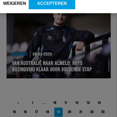
WEIGEREN
ACCEPTEREN
HERACLES
08-02-2026
VAN AUSTRALIË NAAR ALMELO: RHYS
BOZINOVSKI KLAAR VOOR VOLGENDE STAP
Berichtnavigatie
1
…
10
11
12
13
14
15
16
17
18
19
20
21
22
23