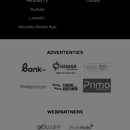
Heracles TV
Contact
Youtube
LinkedIn
Heracles Almelo App
ADVERTENTIES
WEBPARTNERS