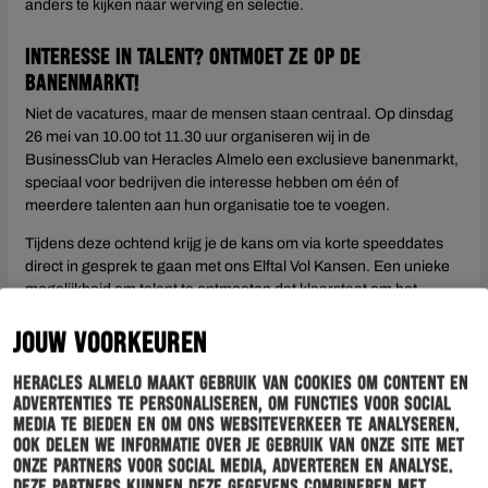
anders te kijken naar werving en selectie.
Interesse in talent? Ontmoet ze op de
banenmarkt!
Niet de vacatures, maar de mensen staan centraal. Op dinsdag
26 mei van 10.00 tot 11.30 uur organiseren wij in de
BusinessClub van Heracles Almelo een exclusieve banenmarkt,
speciaal voor bedrijven die interesse hebben om één of
meerdere talenten aan hun organisatie toe te voegen.
Tijdens deze ochtend krijg je de kans om via korte speeddates
direct in gesprek te gaan met ons Elftal Vol Kansen. Een unieke
mogelijkheid om talent te ontmoeten dat klaarstaat om het
verschil te maken.
JOUW VOORKEUREN
Interesse? Meld je aan en laat geen talent onbenut. Neem
contact op met de Heracles Foundation via
Heracles Almelo maakt gebruik van cookies om content en
foundation@heracles.nl
of bel naar 0546-817070.
advertenties te personaliseren, om functies voor social
media te bieden en om ons websiteverkeer te analyseren.
Ook delen we informatie over je gebruik van onze site met
onze partners voor social media, adverteren en analyse.
Deze partners kunnen deze gegevens combineren met